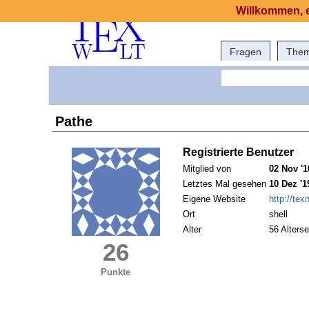
Willkommen, e
Fragen
The
Pathe
Registrierte Benutzer
Mitglied von
02 Nov '1
Letztes Mal gesehen
10 Dez '1
Eigene Website
http://texn
Ort
shell
Alter
56 Alterse
26
Punkte