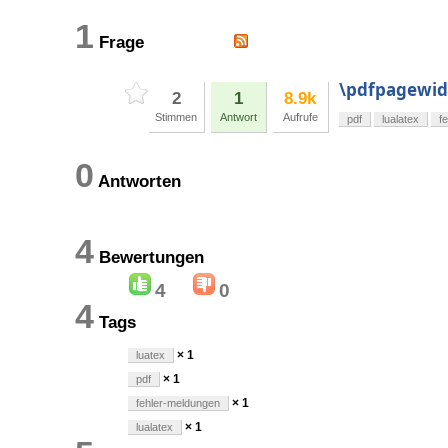
1
Frage
\pdfpagewid
2
1
8.9k
Stimmen
Antwort
Aufrufe
pdf
lualatex
f
0
Antworten
4
Bewertungen
4
0
4
Tags
× 1
luatex
× 1
pdf
× 1
fehler-meldungen
× 1
lualatex