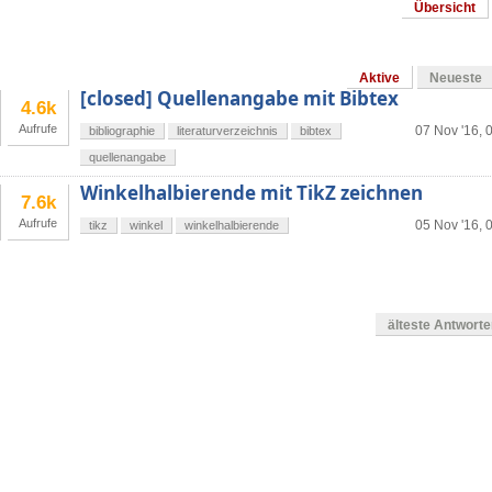
Übersicht
Aktive
Neueste
[closed] Quellenangabe mit Bibtex
4.6k
Aufrufe
07 Nov '16, 
bibliographie
literaturverzeichnis
bibtex
quellenangabe
Winkelhalbierende mit TikZ zeichnen
7.6k
Aufrufe
05 Nov '16, 
tikz
winkel
winkelhalbierende
älteste Antwort
g