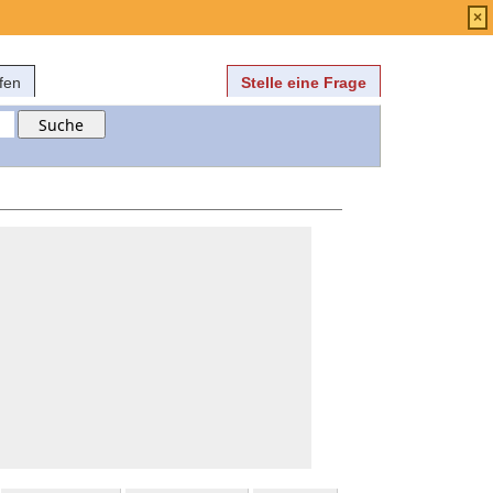
Anmelden
über
FAQ
×
fen
Stelle eine Frage