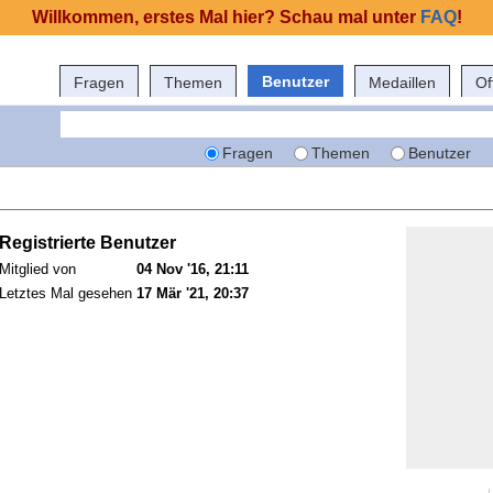
Willkommen, erstes Mal hier? Schau mal unter
FAQ
!
Benutzer
Fragen
Themen
Medaillen
Of
Fragen
Themen
Benutzer
Registrierte Benutzer
Mitglied von
04 Nov '16, 21:11
Letztes Mal gesehen
17 Mär '21, 20:37