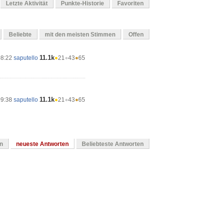
Letzte Aktivität
Punkte-Historie
Favoriten
Beliebte
mit den meisten Stimmen
Offen
11.1k
08:22
saputello
●
21
●
43
●
65
11.1k
09:38
saputello
●
21
●
43
●
65
en
neueste Antworten
Beliebteste Antworten