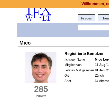
Willkommen, er
Fragen
The
Mico
Registrierte Benutzer
richtiger Name
Mico Lor
Mitglied von
17 Aug '1
Letztes Mal gesehen
01 Jan '2
Ort
Zürich
Alter
64 Alterse
285
Punkte