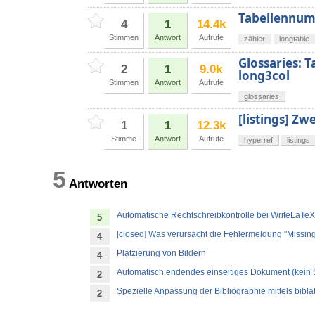
Tabellennumm
4
1
14.4k
Stimmen
Antwort
Aufrufe
zähler
longtable
Glossaries: 
2
1
9.0k
long3col
Stimmen
Antwort
Aufrufe
glossaries
[listings] Zw
1
1
12.3k
Stimme
Antwort
Aufrufe
hyperref
listings
5
Antworten
Automatische Rechtschreibkontrolle bei WriteLaTeX
5
[closed] Was verursacht die Fehlermeldung "Missing
4
Platzierung von Bildern
4
Automatisch endendes einseitiges Dokument (kein
2
Spezielle Anpassung der Bibliographie mittels bibla
2