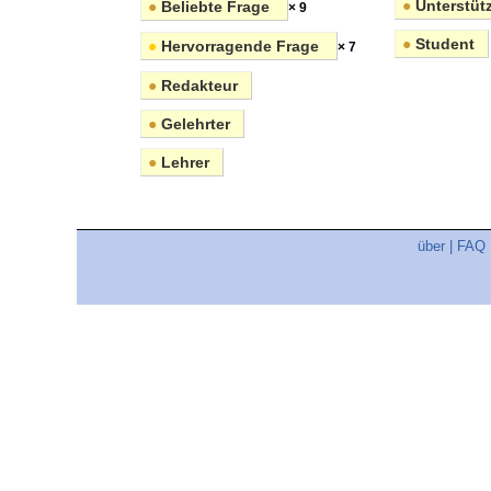
●
Unterstüt
●
Beliebte Frage
× 9
●
Student
●
Hervorragende Frage
× 7
●
Redakteur
●
Gelehrter
●
Lehrer
über
|
FAQ