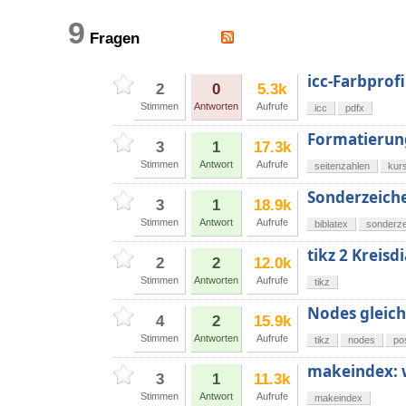
9
Fragen
icc-Farbprof
2
0
5.3k
Stimmen
Antworten
Aufrufe
icc
pdfx
Formatierung
3
1
17.3k
Stimmen
Antwort
Aufrufe
seitenzahlen
kurs
Sonderzeiche
3
1
18.9k
Stimmen
Antwort
Aufrufe
biblatex
sonderz
tikz 2 Kreis
2
2
12.0k
Stimmen
Antworten
Aufrufe
tikz
Nodes gleich
4
2
15.9k
Stimmen
Antworten
Aufrufe
tikz
nodes
po
makeindex: w
3
1
11.3k
Stimmen
Antwort
Aufrufe
makeindex