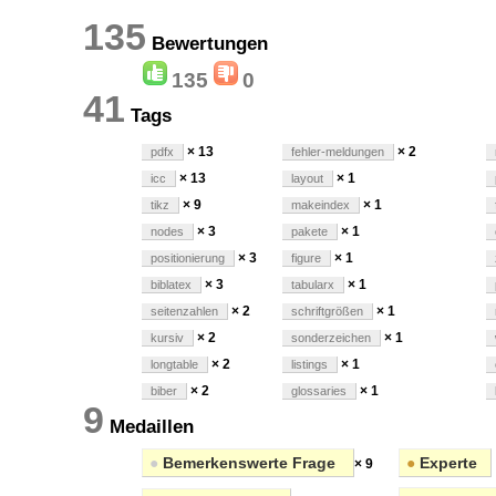
135
Bewertungen
135
0
41
Tags
× 13
× 2
pdfx
fehler-meldungen
× 13
× 1
icc
layout
× 9
× 1
tikz
makeindex
× 3
× 1
nodes
pakete
× 3
× 1
positionierung
figure
× 3
× 1
biblatex
tabularx
× 2
× 1
seitenzahlen
schriftgrößen
× 2
× 1
kursiv
sonderzeichen
× 2
× 1
longtable
listings
× 2
× 1
biber
glossaries
9
Medaillen
●
Bemerkenswerte Frage
●
Experte
× 9