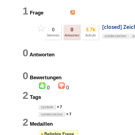
1
Frage
[closed] Zei
0
0
3.7k
Stimmen
Antworten
Aufrufe
sonderzeichen
s
0
Antworten
0
Bewertungen
0
0
2
Tags
× 7
symbole
× 7
sonderzeichen
2
Medaillen
●
Beliebte Frage