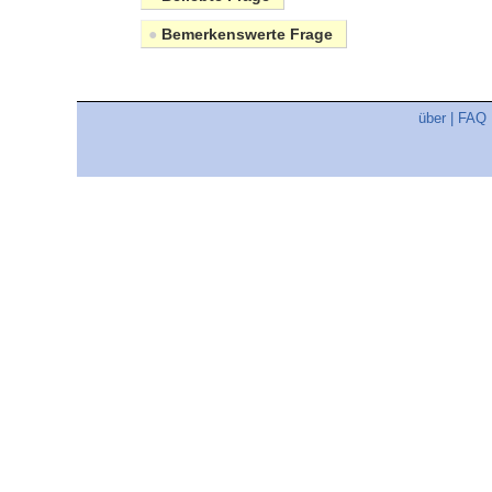
●
Bemerkenswerte Frage
über
|
FAQ