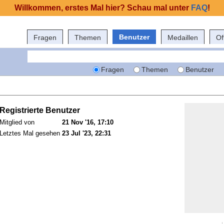
Willkommen, erstes Mal hier? Schau mal unter
FAQ
!
Benutzer
Fragen
Themen
Medaillen
Of
Fragen
Themen
Benutzer
Registrierte Benutzer
Mitglied von
21 Nov '16, 17:10
Letztes Mal gesehen
23 Jul '23, 22:31