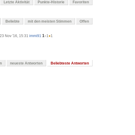
Letzte Aktivität
Punkte-Historie
Favoriten
Beliebte
mit den meisten Stimmen
Offen
1
23 Nov '16, 15:31
immi91
●
1
●
1
en
neueste Antworten
Beliebteste Antworten