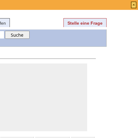
Anmelden
über
FAQ
×
fen
Stelle eine Frage