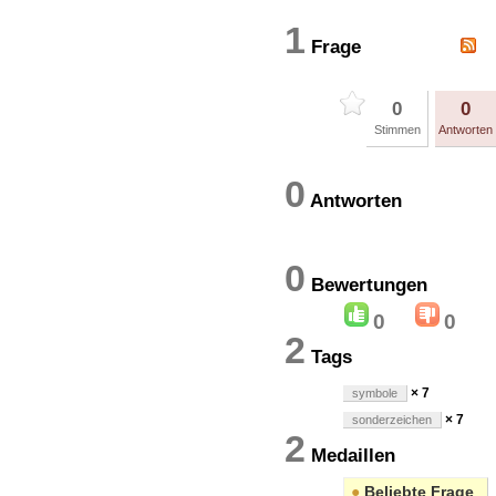
1
Frage
0
0
Stimmen
Antworten
0
Antworten
0
Bewertung
0
0
2
Tags
× 7
symbole
× 7
sonderzeichen
2
Medaillen
●
Beliebte Frage