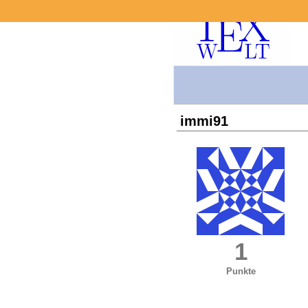
immi91
1
Punkte