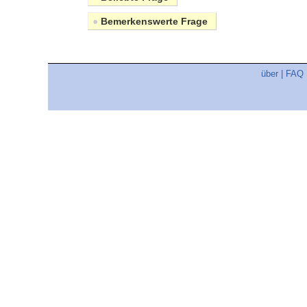
●
Bemerkenswerte Frage
über
|
FAQ