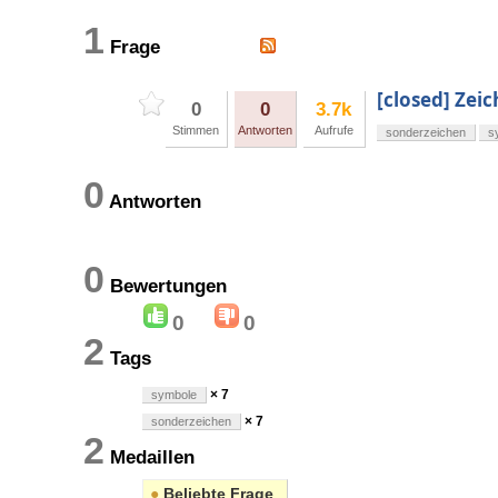
1
Frage
[closed] Zei
0
0
3.7k
Stimmen
Antworten
Aufrufe
sonderzeichen
s
0
Antworten
0
Bewertungen
0
0
2
Tags
× 7
symbole
× 7
sonderzeichen
2
Medaillen
●
Beliebte Frage