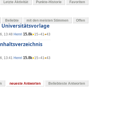
Letzte Aktivität
Punkte-Historie
Favoriten
Beliebte
mit den meisten Stimmen
Offen
n Universitätsvorlage
15.8k
6, 13:48
Henri
●
15
●
41
●
43
Inhaltsverzeichnis
15.8k
6, 13:41
Henri
●
15
●
41
●
43
en
neueste Antworten
Beliebteste Antworten