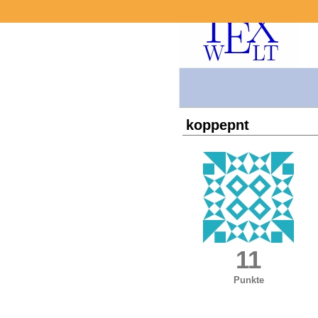
koppepnt
11
Punkte