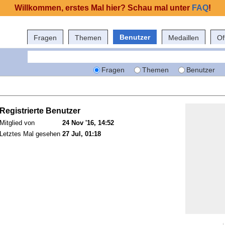
Willkommen, erstes Mal hier? Schau mal unter
FAQ
!
Benutzer
Fragen
Themen
Medaillen
Of
Fragen
Themen
Benutzer
Registrierte Benutzer
Mitglied von
24 Nov '16, 14:52
Letztes Mal gesehen
27 Jul, 01:18