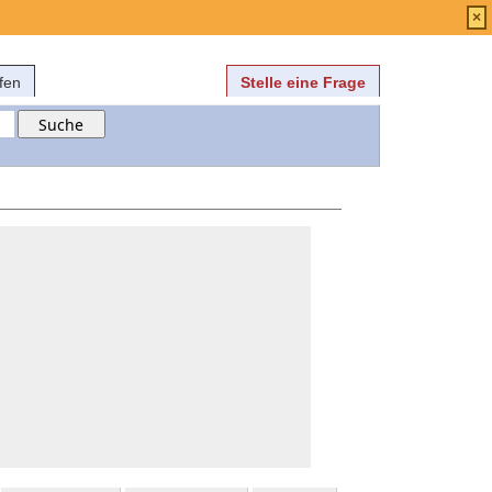
Anmelden
über
FAQ
×
fen
Stelle eine Frage