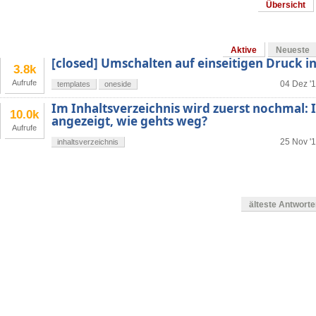
Übersicht
Aktive
Neueste
[closed] Umschalten auf einseitigen Druck i
3.8k
Aufrufe
04 Dez '1
templates
oneside
Im Inhaltsverzeichnis wird zuerst nochmal: 
10.0k
angezeigt, wie gehts weg?
Aufrufe
25 Nov '1
inhaltsverzeichnis
älteste Antwort
g