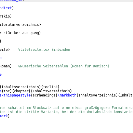
ndtext
}
rskip
}
iteraturverzeichnis
}
r-stär-ker-aus-gang
}
}
eite
}
%titelseite.tex Einbinden
e
Roman
}
%Numerische Seitenzahlen (Roman für Römisch)
e
{
Inhaltsverzeichnis
}
{
toclink
}
e
{
toc
}
{
chapter
}
{
Inhaltsverzeichnis
}
s\thispagestyle
{
scrheadings
}
\markboth
{
Inhaltsverzeichnis
}
{
Inhalt
ies schaltet im Blocksatz auf eine etwas großzügigere Formatieru
ies ist die strikte Variante, bei der die Wortabstände konstante
merk
}