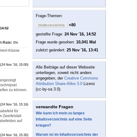
Frage-Themen:
×80
inhaltsverzeichnis
 14:52
gestellte Frage:
24 Nov '16, 14:52
Frage wurde gesehen:
10,041 Mal
t-Rate:
0%
zuletzt geändert:
25 Nov '16, 13:41
ument Klasse
(24 Nov '16, 15:00)
Alle Beiträge auf dieser Webseite
unterliegen, soweit nicht anders
angegeben, der
Creative Commons
angezeigt
Attribution Share-Alike 3.0
Lizenz
eschnipsel
(cc-by-sa 3.0).
elfen zu können.
(24 Nov '16, 15:16)
verwandte Fragen
abefeld für
Wie kann ich mein zu langes
 Zweifelsfall
Inhaltsverzeichnis auf eine Seite
abefeldes auf
kriegen?
Warum ist im Inhaltsverzeichnis der
(24 Nov '16, 15:30)