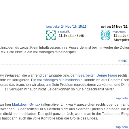
bearbeitet
24 Nov '16, 15:12
gefragt
24 Nov '16,
saputello
koppepnt
11.1k
11
●
21
●
43
●
65
●
1
●
2
●
4
Akzeptier
chnitt den du zeigst Klein Inhaltsverzeichnis. Ausserdem ist bei mir weder die Dok
tex. Bitte erstelle ein vollständiges minalbeispiel.
NobbZ
um Verfassen
, die während der Eingabe bzw. dem
Bearbeiten Deiner Frage
rechts 
nte ich korrigieren. Ein
vollständiges Minimalbeispiel
konnte ich aus Deinem Cod
 Genau das brauchen wir aber, um Dein Problem reproduzieren zu können und Dir h
verfügen wir auch nicht. Leider können so nur eingeschränkt helfen.
en_16
saputello
wir hier
Markdown-Syntax
(alternativer Link via Fragezeichen rechts über dem Eing
rwenden. Bilder solltest Du außerdem nicht aus externen Quellen einbinden, die im
n direkt hier hochladen. Das geht ganz einfach, wenn man in der Toolbar des Eing
u hast dann auch die volle Kontrolle über die Größe des Bildes.
saputello