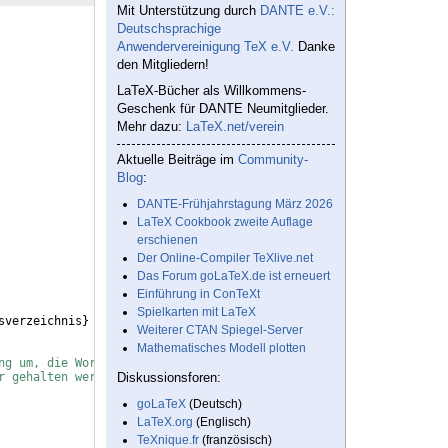
Mit Unterstützung durch
DANTE e.V.:
Deutschsprachige
Anwendervereinigung TeX e.V.
Danke
den Mitgliedern!
LaTeX-Bücher als Willkommens-
Geschenk für DANTE Neumitglieder.
Mehr dazu:
LaTeX.net/verein
Aktuelle Beiträge im
Community-
Blog
:
DANTE-Frühjahrstagung März 2026
LaTeX Cookbook zweite Auflage
erschienen
Der Online-Compiler TeXlive.net
Das Forum goLaTeX.de ist erneuert
Einführung in ConTeXt
Spielkarten mit LaTeX
sverzeichnis
}
Weiterer CTAN Spiegel-Server
Mathematisches Modell plotten
ng um, die Wortabstände werden leicht variiert, dafür hat man we
r gehalten werden, dafür mehr Umbrüche erzeugt werden.
Diskussionsforen:
goLaTeX
(Deutsch)
LaTeX.org
(Englisch)
TeXnique.fr
(französisch)