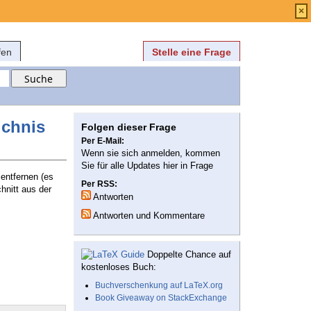
Anmelden
über
FAQ
×
fen
Stelle eine Frage
ichnis
Folgen dieser Frage
Per E-Mail:
Wenn sie sich anmelden, kommen
Sie für alle Updates hier in Frage
 entfernen (es
Per RSS:
hnitt aus der
Antworten
Antworten und Kommentare
Doppelte Chance auf
kostenloses Buch:
Buchverschenkung auf LaTeX.org
Book Giveaway on StackExchange