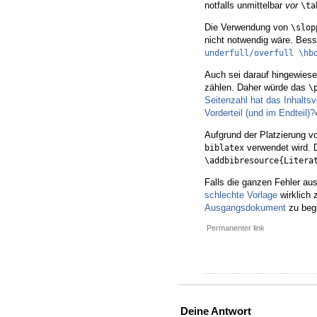
notfalls unmittelbar
vor
\ta
Die Verwendung von
\slop
nicht notwendig wäre. Be
underfull/overfull \hb
Auch sei darauf hingewiesen
zählen. Daher würde das
\
Seitenzahl hat das Inhalts
Vorderteil (und im Endteil)?
Aufgrund der Platzierung 
verwendet wird. D
biblatex
\addbibresource{Litera
Falls die ganzen Fehler aus
schlechte Vorlage
wirklich 
Ausgangsdokument
zu beg
Permanenter link
Deine Antwort