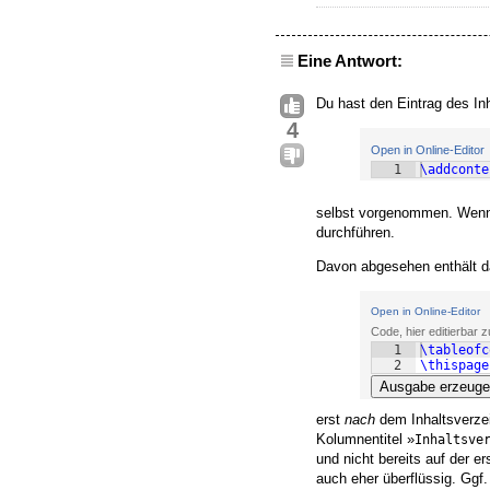
Eine Antwort:
Du hast den Eintrag des Inh
4
Open in Online-Editor
1
\addconte
selbst vorgenommen. Wenn D
durchführen.
Davon abgesehen enthält da
Open in Online-Editor
Code, hier editierbar
1
\tableofc
2
\thispage
Ausgabe erzeug
erst
nach
dem Inhaltsverzei
Kolumnentitel »
Inhaltsve
und nicht bereits auf der e
auch eher überflüssig. Ggf