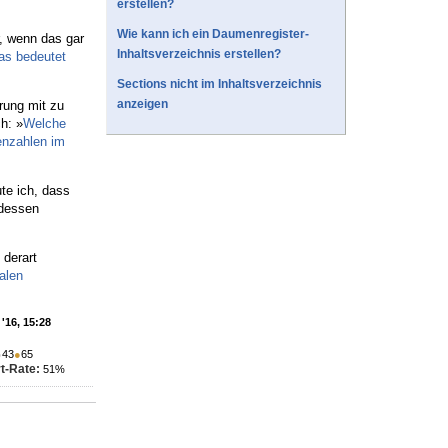
erstellen?
Wie kann ich ein Daumenregister-
r, wenn das gar
Inhaltsverzeichnis erstellen?
s bedeutet
Sections nicht im Inhaltsverzeichnis
anzeigen
erung mit zu
h: »
Welche
enzahlen im
te ich, dass
tdessen
 derart
alen
'16, 15:28
●
43
●
65
t-Rate:
51%