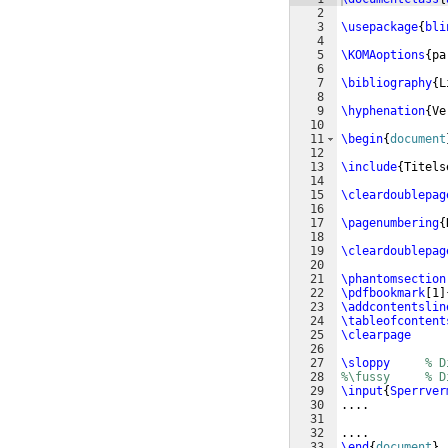
2
3
\usepackage
{
bli
4
5
\KOMAoptions
{
pa
6
7
\bibliography
{
L
8
9
\hyphenation
{
Ve
10
11
\begin
{
document
12
13
\include
{
Titels
14
15
\cleardoublepag
16
17
\pagenumbering
{
18
19
\cleardoublepag
20
21
\phantomsection
22
\pdfbookmark
[
1
]
23
\addcontentslin
24
\tableofcontent
25
\clearpage
26
27
\sloppy
% D
28
%\fussy     % D
29
\input
{
Sperrver
30
....
31
32
....
33
\end
{
document
}