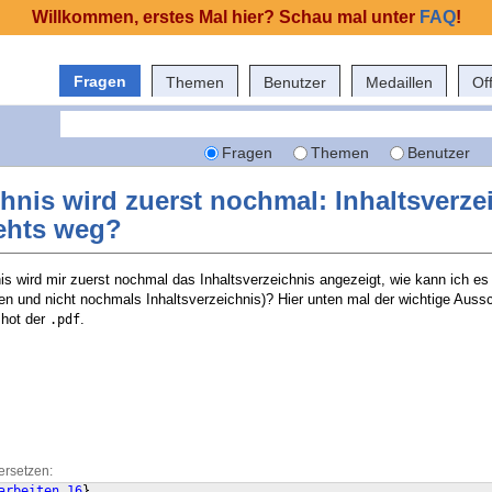
Willkommen, erstes Mal hier? Schau mal unter
FAQ
!
Fragen
Themen
Benutzer
Medaillen
Of
Fragen
Themen
Benutzer
chnis wird zuerst nochmal: Inhaltsverze
gehts weg?
is wird mir zuerst nochmal das Inhaltsverzeichnis angezeigt, wie kann ich es
en und nicht nochmals Inhaltsverzeichnis)? Hier unten mal der wichtige Aussc
shot der
.
.pdf
ersetzen:
arbeiten_16
}