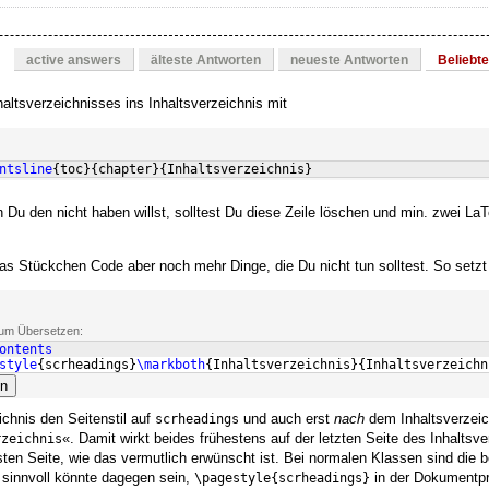
active answers
älteste Antworten
neueste Antworten
Beliebt
altsverzeichnisses ins Inhaltsverzeichnis mit
ntsline
{
toc
}
{
chapter
}
{
Inhaltsverzeichnis
}
u den nicht haben willst, solltest Du diese Zeile löschen und min. zwei La
s Stückchen Code aber noch mehr Dinge, die Du nicht tun solltest. So setzt
 zum Übersetzen:
ontents
style
{
scrheadings
}
\markboth
{
Inhaltsverzeichnis
}
{
Inhaltsverzeichn
en
chnis den Seitenstil auf
und auch erst
nach
dem Inhaltsverzeic
scrheadings
«. Damit wirkt beides frühestens auf der letzten Seite des Inhaltsv
rzeichnis
rsten Seite, wie das vermutlich erwünscht ist. Bei normalen Klassen sind die b
. sinnvoll könnte dagegen sein,
in der Dokumentp
\pagestyle{scrheadings}