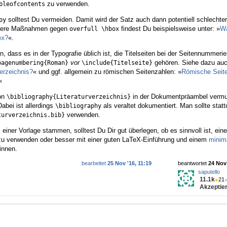
zu verwenden.
bleofcontents
solltest Du vermeiden. Damit wird der Satz auch dann potentiell schlechte
py
ssere Maßnahmen gegen
findest Du beispielsweise unter: »
Wa
overfull \hbox
?
«.
ox
, dass es in der Typografie üblich ist, die Titelseiten bei der Seitennummeri
vor
gehören. Siehe dazu auc
pagenumbering{Roman}
\include{Titelseite}
verzeichnis?
« und ggf. allgemein zu römischen Seitenzahlen: »
Römische Seit
«
von
in der Dokumentpräambel vermu
\bibliography{Literaturverzeichnis}
abei ist allerdings
als veraltet dokumentiert. Man sollte stat
\bibliography
verwenden.
turverzeichnis.bib}
 einer Vorlage stammen, solltest Du Dir gut überlegen, ob es sinnvoll ist, eine
zu verwenden oder besser mit einer guten LaTeX-Einführung und einem
minim
innen.
bearbeitet
25 Nov '16, 11:19
beantwortet
24 Nov 
saputello
11.1k
●
21
Akzeptier