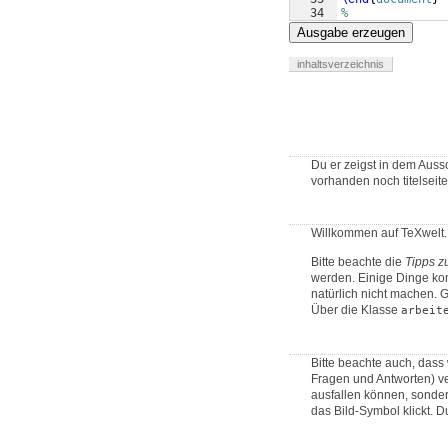
34
%
Ausgabe erzeugen
inhaltsverzeichnis
Du er zeigst in dem Auss
vorhanden noch titelseite.
Willkommen auf TeXwelt.
Bitte beachte die
Tipps z
werden. Einige Dinge kon
natürlich nicht machen.
Über die Klasse
arbeit
Bitte beachte auch, dass 
Fragen und Antworten) ve
ausfallen können, sonder
das Bild-Symbol klickt. D