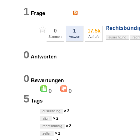
1
Frage
Rechtsbündi
0
1
17.5k
Stimmen
Antwort
Aufrufe
ausrichtung
rech
0
Antworten
0
Bewertungen
0
0
5
Tags
× 2
ausrichtung
× 2
align
× 2
rechtsbündig
× 2
zellen