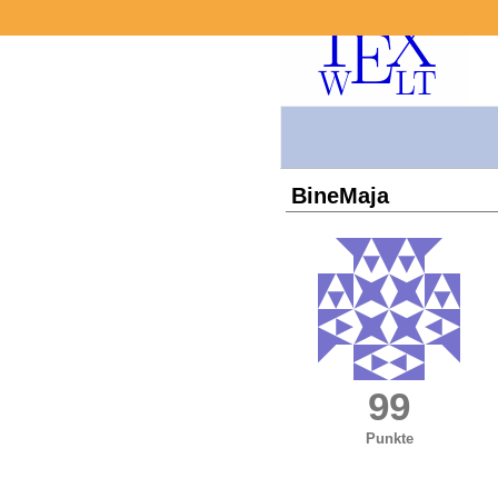
BineMaja
99
Punkte