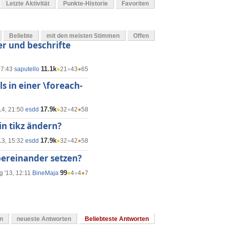
Letzte Aktivität
Punkte-Historie
Favoriten
Beliebte
mit den meisten Stimmen
Offen
r und beschrifte
11.1k
17:43
saputello
●
21
●
43
●
65
s in einer \foreach-
17.9k
14, 21:50
esdd
●
32
●
42
●
58
in tikz ändern?
17.9k
13, 15:32
esdd
●
32
●
42
●
58
bereinander setzen?
99
g '13, 12:11
BineMaja
●
4
●
4
●
7
en
neueste Antworten
Beliebteste Antworten