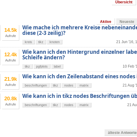
Übersicht
Aktive
Neueste
Wie mache ich mehrere Kreise nebeneinande
14.5k
diese (2-3 zeilig)?
Aufrufe
21 Jun '16, 
kreis
tikz
knoten
Wie kann ich den Hintergrund einzelner label
12.4k
Schleife ändern?
Aufrufe
10 Feb '
tikz
pgfplots
label
Wie kann ich den Zeilenabstand eines nodes 
21.9k
Aufrufe
21 Aug '
beschriftungen
tikz
nodes
matrix
Wie kann ich in tikz nodes Beschriftungen ü
20.8k
Aufrufe
21 Au
beschriftungen
tikz
nodes
matrix
älteste Antwort