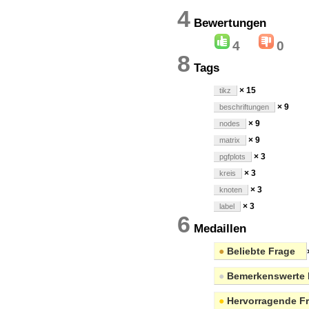
4
Bewertung
4
0
8
Tags
× 15
tikz
× 9
beschriftungen
× 9
nodes
× 9
matrix
× 3
pgfplots
× 3
kreis
× 3
knoten
× 3
label
6
Medaillen
●
Beliebte Frage
●
Bemerkenswerte 
●
Hervorragende F