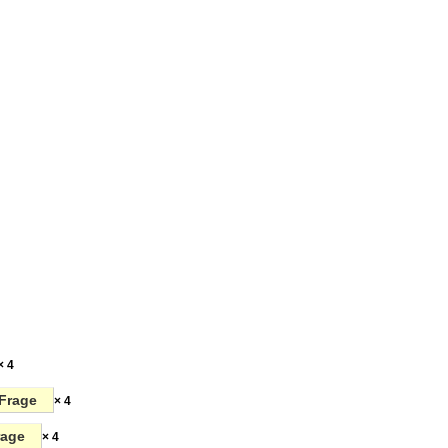
en
× 4
Frage
× 4
rage
× 4