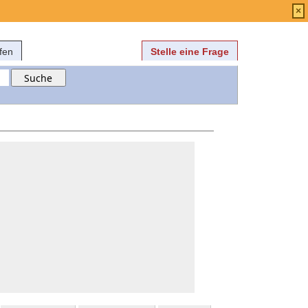
Anmelden
über
FAQ
×
fen
Stelle eine Frage