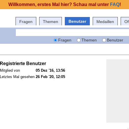
Willkommen, erstes Mal hier? Schau mal unter
FAQ
!
Benutzer
Fragen
Themen
Medaillen
Of
Fragen
Themen
Benutzer
Registrierte Benutzer
Mitglied von
05 Dez '16, 13:56
Letztes Mal gesehen
26 Feb '20, 12:05