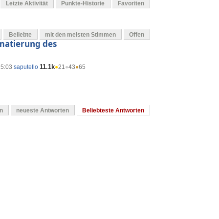
Letzte Aktivität
Punkte-Historie
Favoriten
Beliebte
mit den meisten Stimmen
Offen
matierung des
11.1k
15:03
saputello
●
21
●
43
●
65
en
neueste Antworten
Beliebteste Antworten