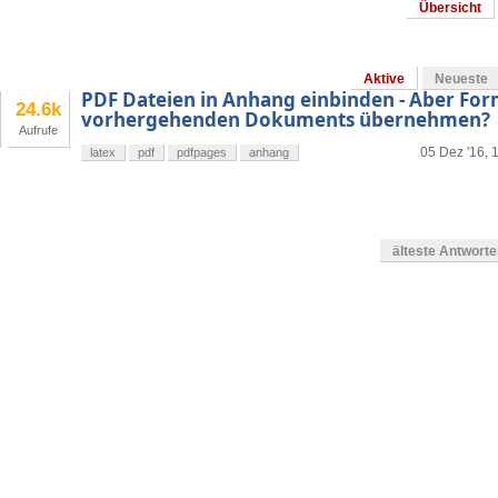
Übersicht
Aktive
Neueste
PDF Dateien in Anhang einbinden - Aber For
24.6k
vorhergehenden Dokuments übernehmen?
Aufrufe
05 Dez '16, 
latex
pdf
pdfpages
anhang
älteste Antwort
g