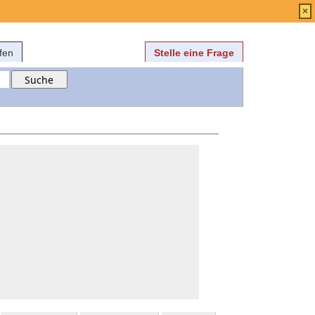
Anmelden
über
FAQ
×
fen
Stelle eine Frage