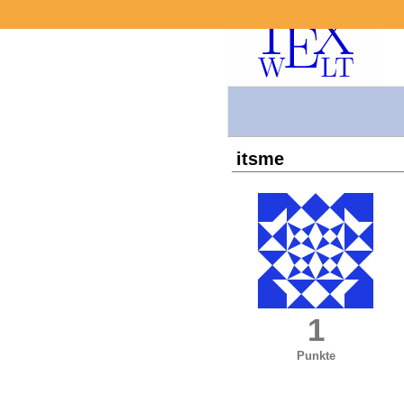
itsme
1
Punkte