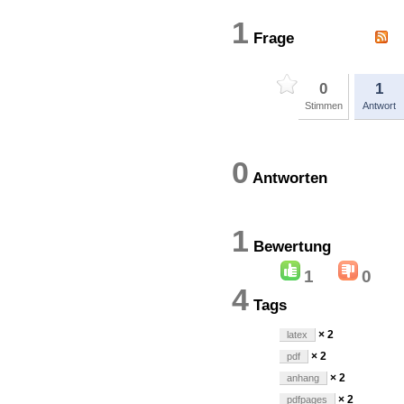
1
Frage
0
1
Stimmen
Antwort
0
Antworten
1
Bewertun
1
0
4
Tags
× 2
latex
× 2
pdf
× 2
anhang
× 2
pdfpages