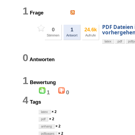
1
Frage
PDF Dateien 
0
1
24.6k
vorhergehe
Stimmen
Antwort
Aufrufe
latex
pdf
pdfp
0
Antworten
1
Bewertung
1
0
4
Tags
× 2
latex
× 2
pdf
× 2
anhang
× 2
pdfpages