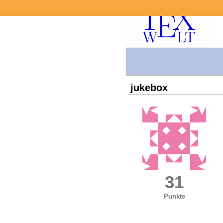
jukebox
31
Punkte