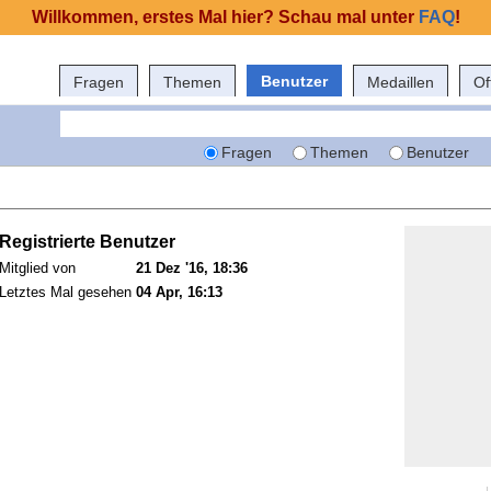
Willkommen, erstes Mal hier? Schau mal unter
FAQ
!
Benutzer
Fragen
Themen
Medaillen
Of
Fragen
Themen
Benutzer
Registrierte Benutzer
Mitglied von
21 Dez '16, 18:36
Letztes Mal gesehen
04 Apr, 16:13