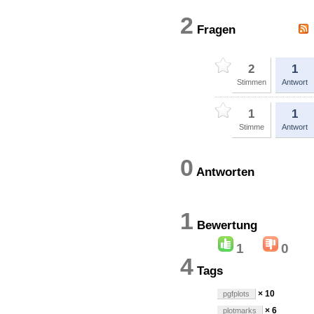
2
Fragen
2
1
Stimmen
Antwort
1
1
Stimme
Antwort
0
Antworten
1
Bewertun
1
0
4
Tags
× 10
pgfplots
× 6
plotmarks