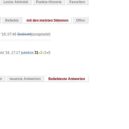
Letzte Aktivität
Punkte-Historie
Favoriten
Beliebte
mit den meisten Stimmen
Offen
 '18, 07:46
Gelöscht
(ausgesetzt)
31
ez '16, 17:17
jukebox
●
2
●
2
●
5
en
neueste Antworten
Beliebteste Antworten