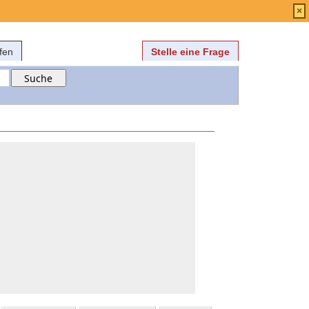
Anmelden
über
FAQ
×
fen
Stelle eine Frage