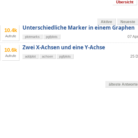
Übersicht
Aktive
Neueste
Unterschiedliche Marker in einem Graphen
10.4k
Aufrufe
07 Apr
plotmarks
pgfplots
Zwei X-Achsen und eine Y-Achse
10.6k
Aufrufe
25 D
addplot
achsen
pgfplots
älteste Antwort
g