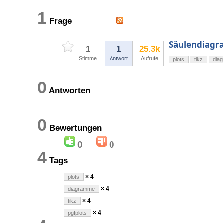
1
Frage
Säulendiagr
1
1
25.3k
Stimme
Antwort
Aufrufe
plots
tikz
dia
0
Antworten
0
Bewertungen
0
0
4
Tags
× 4
plots
× 4
diagramme
× 4
tikz
× 4
pgfplots