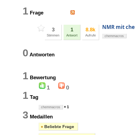
1
Frage
NMR mit ch
3
1
8.8k
Stimmen
Antwort
Aufrufe
chemmacros
0
Antworten
1
Bewertung
1
0
1
Tag
× 1
chemmacros
3
Medaillen
●
Beliebte Frage