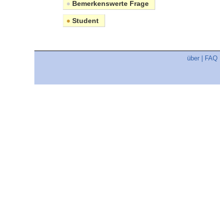
●
Bemerkenswerte Frage
●
Student
über
|
FAQ