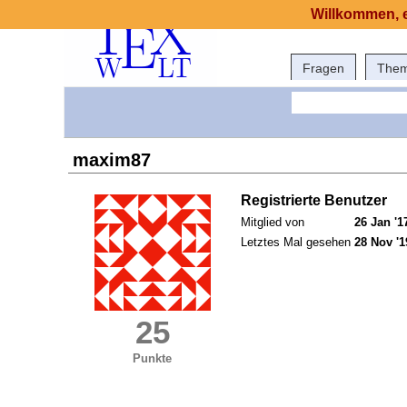
Willkommen, e
Fragen
The
maxim87
Registrierte Benutzer
Mitglied von
26 Jan '1
Letztes Mal gesehen
28 Nov '1
25
Punkte