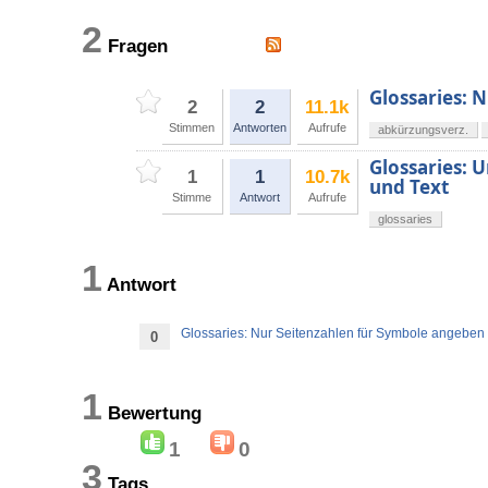
2
Fragen
Glossaries: 
2
2
11.1k
Stimmen
Antworten
Aufrufe
abkürzungsverz.
Glossaries: 
1
1
10.7k
und Text
Stimme
Antwort
Aufrufe
glossaries
1
Antwort
Glossaries: Nur Seitenzahlen für Symbole angeben
0
1
Bewertung
1
0
3
Tags