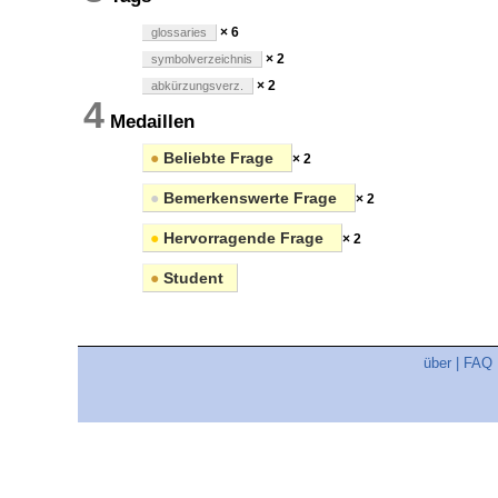
× 6
glossaries
× 2
symbolverzeichnis
× 2
abkürzungsverz.
4
Medaillen
●
Beliebte Frage
× 2
●
Bemerkenswerte Frage
× 2
●
Hervorragende Frage
× 2
●
Student
über
|
FAQ