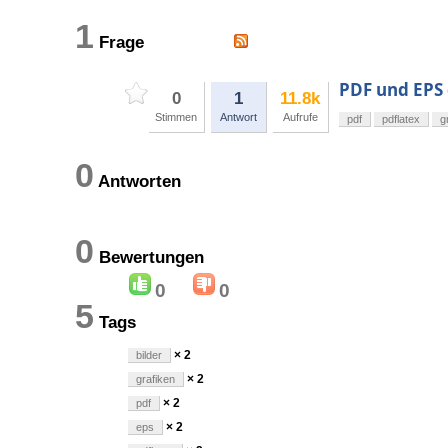
1
Frage
PDF und EPS 
0
1
11.8k
Stimmen
Antwort
Aufrufe
pdf
pdflatex
g
0
Antworten
0
Bewertungen
0
0
5
Tags
× 2
bilder
× 2
grafiken
× 2
pdf
× 2
eps