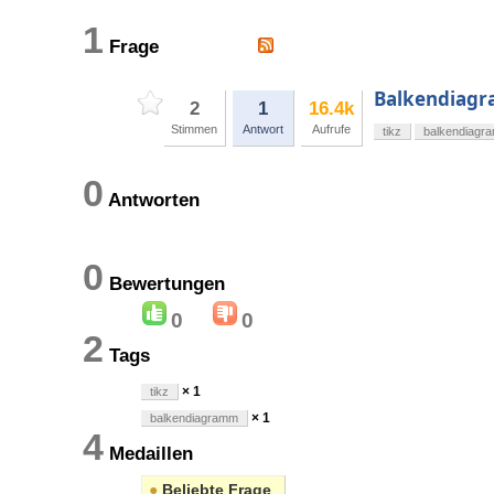
1
Frage
Balkendiagr
2
1
16.4k
Stimmen
Antwort
Aufrufe
tikz
balkendiagr
0
Antworten
0
Bewertungen
0
0
2
Tags
× 1
tikz
× 1
balkendiagramm
4
Medaillen
●
Beliebte Frage