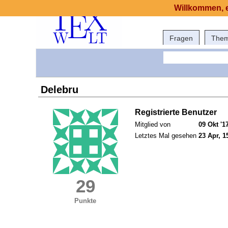
Willkommen, e
Fragen
The
Delebru
Registrierte Benutzer
Mitglied von
09 Okt '1
Letztes Mal gesehen
23 Apr, 1
29
Punkte