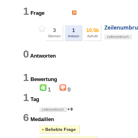
1
Frage
Zeilenumbruc
3
1
10.5k
Stimmen
Antwort
Aufrufe
zeilenumbruch
0
Antworten
1
Bewertung
1
0
1
Tag
× 9
zeilenumbruch
6
Medaillen
●
Beliebte Frage