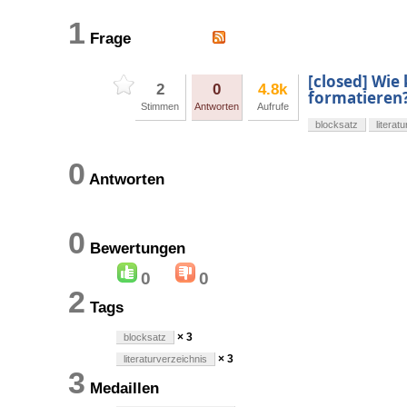
1
Frage
[closed] Wie
2
0
4.8k
formatieren
Stimmen
Antworten
Aufrufe
blocksatz
literat
0
Antworten
0
Bewertungen
0
0
2
Tags
× 3
blocksatz
× 3
literaturverzeichnis
3
Medaillen