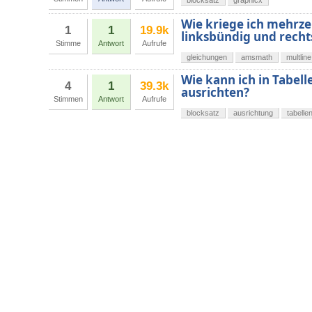
blocksatz
graphicx
Wie kriege ich mehrze
1
1
19.9k
linksbündig und rech
Stimme
Antwort
Aufrufe
gleichungen
amsmath
multline
Wie kann ich in Tabell
4
1
39.3k
ausrichten?
Stimmen
Antwort
Aufrufe
blocksatz
ausrichtung
tabelle