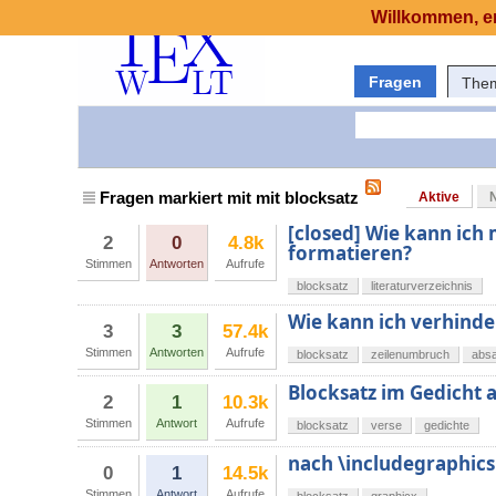
Willkommen, er
Fragen
The
Fragen markiert mit mit blocksatz
Aktive
[closed] Wie kann ich 
2
0
4.8k
formatieren?
Stimmen
Antworten
Aufrufe
blocksatz
literaturverzeichnis
Wie kann ich verhinde
3
3
57.4k
Stimmen
Antworten
Aufrufe
blocksatz
zeilenumbruch
abs
Blocksatz im Gedicht 
2
1
10.3k
Stimmen
Antwort
Aufrufe
blocksatz
verse
gedichte
nach \includegraphics
0
1
14.5k
Stimmen
Antwort
Aufrufe