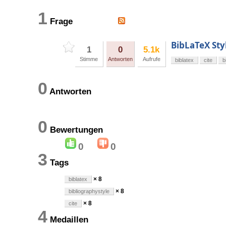
1
Frage
BibLaTeX Sty
1
0
5.1k
Stimme
Antworten
Aufrufe
biblatex
cite
b
0
Antworten
0
Bewertungen
0
0
3
Tags
× 8
biblatex
× 8
bibliographystyle
× 8
cite
4
Medaillen