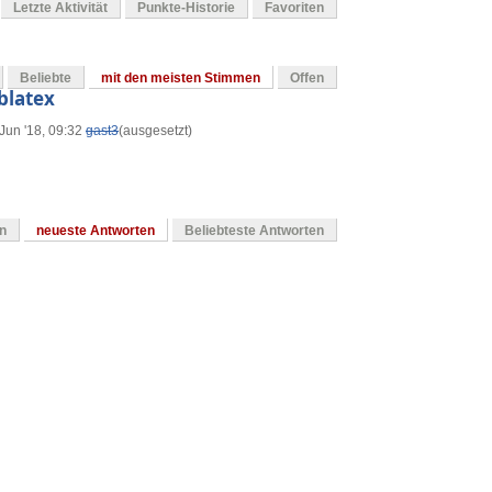
Letzte Aktivität
Punkte-Historie
Favoriten
Beliebte
mit den meisten Stimmen
Offen
blatex
Jun '18, 09:32
gast3
(ausgesetzt)
en
neueste Antworten
Beliebteste Antworten