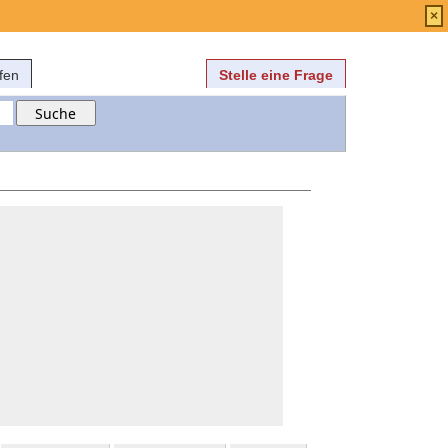
Anmelden
über
FAQ
×
fen
Stelle eine Frage