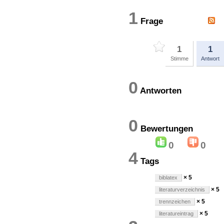
1
Frage
1
1
Stimme
Antwort
0
Antworten
0
Bewertung
0
0
4
Tags
× 5
biblatex
× 5
literaturverzeichnis
× 5
trennzeichen
× 5
literatureintrag