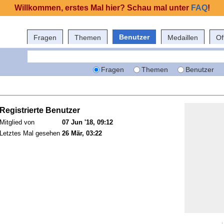
Willkommen, erstes Mal hier? Schau mal unter
FAQ
!
Benutzer
Fragen
Themen
Medaillen
Of
Fragen
Themen
Benutzer
Registrierte Benutzer
Mitglied von
07 Jun '18, 09:12
Letztes Mal gesehen
26 Mär, 03:22