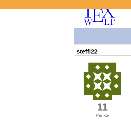
steffi22
11
Punkte