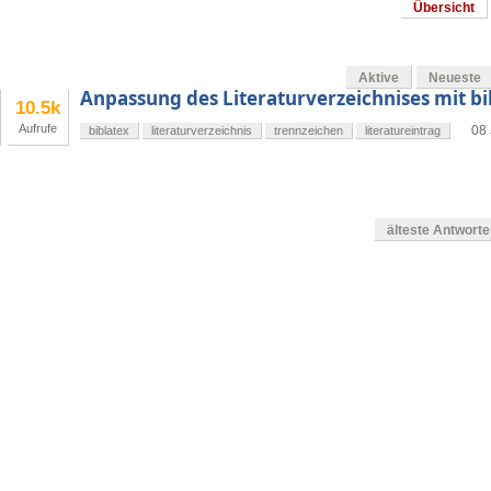
Übersicht
Aktive
Neueste
Anpassung des Literaturverzeichnises mit bi
10.5k
Aufrufe
08 
biblatex
literaturverzeichnis
trennzeichen
literatureintrag
älteste Antwort
en