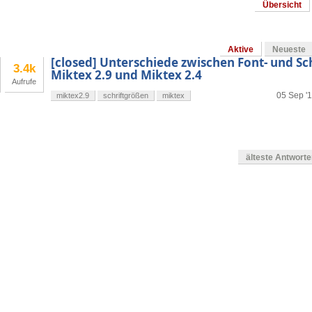
Übersicht
Aktive
Neueste
[closed] Unterschiede zwischen Font- und Sc
3.4k
Miktex 2.9 und Miktex 2.4
Aufrufe
05 Sep '1
miktex2.9
schriftgrößen
miktex
älteste Antwort
en