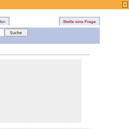
Anmelden
über
FAQ
×
fen
Stelle eine Frage