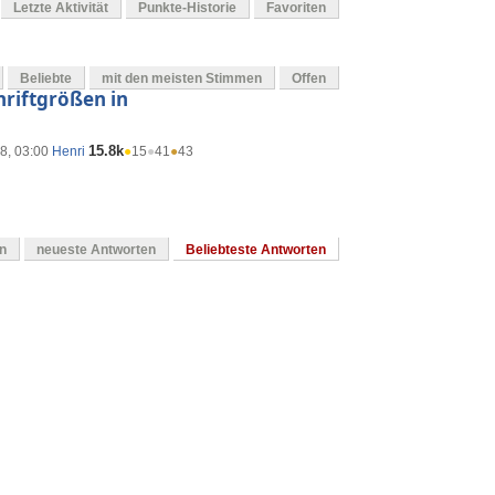
Letzte Aktivität
Punkte-Historie
Favoriten
Beliebte
mit den meisten Stimmen
Offen
hriftgrößen in
15.8k
8, 03:00
Henri
●
15
●
41
●
43
en
neueste Antworten
Beliebteste Antworten