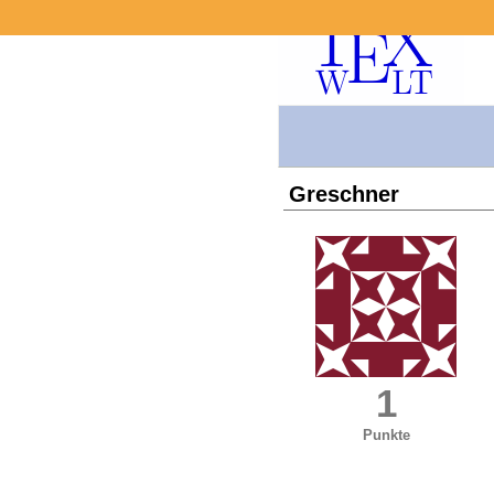
Greschner
1
Punkte