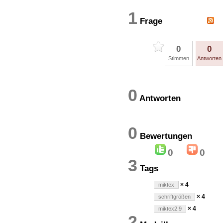
1
Frage
0
0
Stimmen
Antworten
0
Antworten
0
Bewertung
0
0
3
Tags
× 4
miktex
× 4
schriftgrößen
× 4
miktex2.9
2