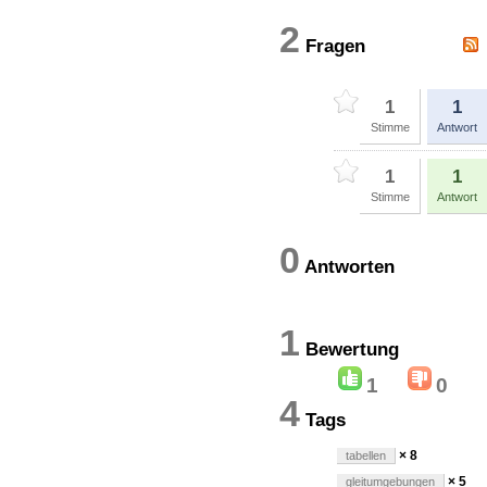
2
Fragen
1
1
Stimme
Antwort
1
1
Stimme
Antwort
0
Antworten
1
Bewertun
1
0
4
Tags
× 8
tabellen
× 5
gleitumgebungen