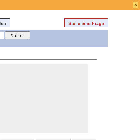
Anmelden
über
FAQ
×
fen
Stelle eine Frage