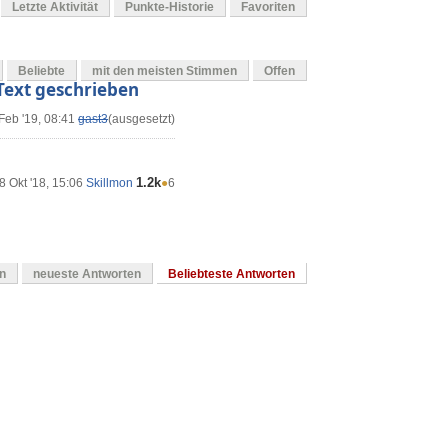
Letzte Aktivität
Punkte-Historie
Favoriten
Beliebte
mit den meisten Stimmen
Offen
 Text geschrieben
Feb '19, 08:41
gast3
(ausgesetzt)
1.2k
8 Okt '18, 15:06
Skillmon
●
6
en
neueste Antworten
Beliebteste Antworten