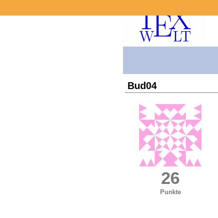
Bud04
26
Punkte