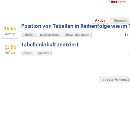
Übersicht
Aktive
Neueste
Position von Tabellen in Reihenfolge wie im
15.5k
Aufrufe
18 
tabellen
positionierung
gleitumgebungen
Tabelleninhalt zentriert
11.9k
Aufrufe
0
center
tabellen
älteste Antwort
g