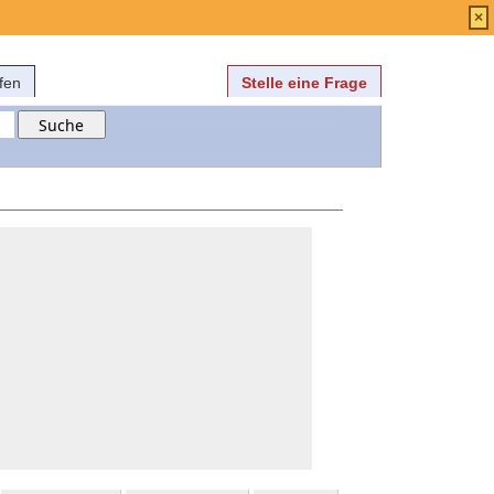
Anmelden
über
FAQ
×
fen
Stelle eine Frage