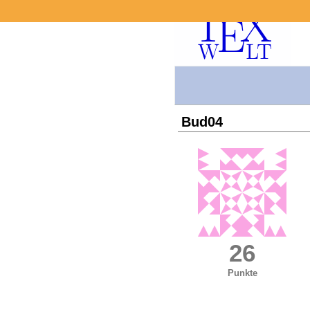
Bud04
26
Punkte