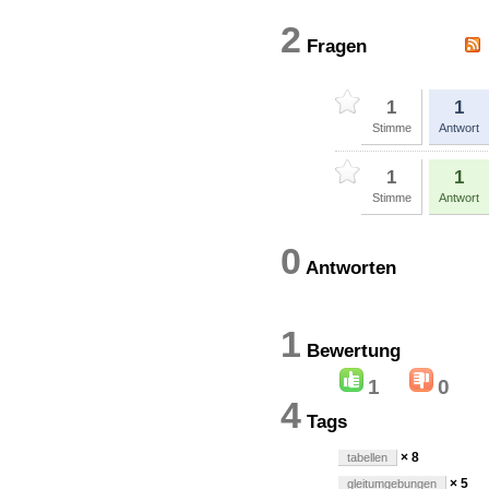
2
Fragen
1
1
Stimme
Antwort
1
1
Stimme
Antwort
0
Antworten
1
Bewertun
1
0
4
Tags
× 8
tabellen
× 5
gleitumgebungen