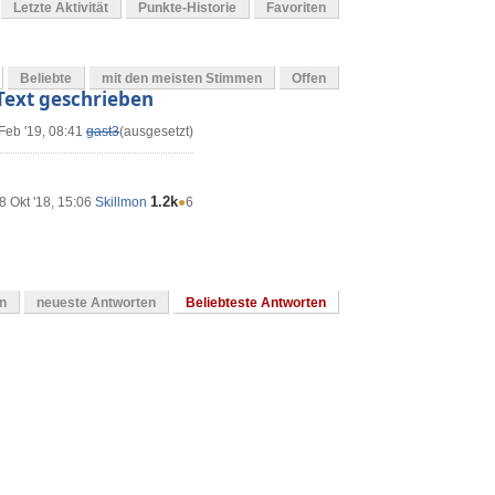
Letzte Aktivität
Punkte-Historie
Favoriten
Beliebte
mit den meisten Stimmen
Offen
 Text geschrieben
Feb '19, 08:41
gast3
(ausgesetzt)
1.2k
8 Okt '18, 15:06
Skillmon
●
6
en
neueste Antworten
Beliebteste Antworten