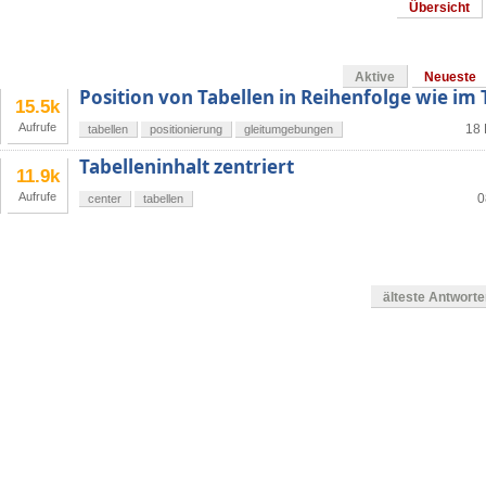
Übersicht
Aktive
Neueste
Position von Tabellen in Reihenfolge wie im
15.5k
Aufrufe
18 
tabellen
positionierung
gleitumgebungen
Tabelleninhalt zentriert
11.9k
Aufrufe
0
center
tabellen
älteste Antwort
g