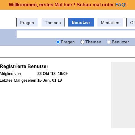
Willkommen, erstes Mal hier? Schau mal unter
FAQ
!
Benutzer
Fragen
Themen
Medaillen
Of
Fragen
Themen
Benutzer
Registrierte Benutzer
Mitglied von
23 Okt '18, 16:09
Letztes Mal gesehen
16 Jun, 01:19