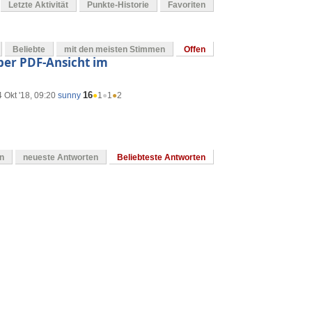
Letzte Aktivität
Punkte-Historie
Favoriten
Beliebte
mit den meisten Stimmen
Offen
ber PDF-Ansicht im
16
 Okt '18, 09:20
sunny
●
1
●
1
●
2
en
neueste Antworten
Beliebteste Antworten