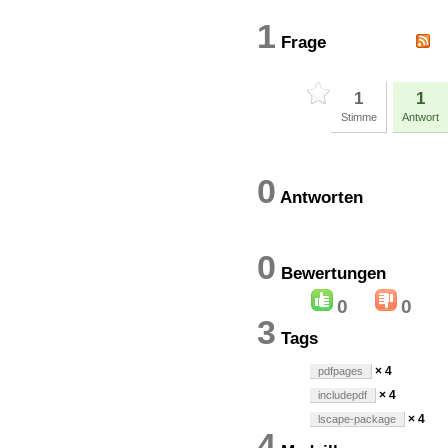
1
Frage
1
1
Stimme
Antwort
0
Antworten
0
Bewertung
0
0
3
Tags
× 4
pdfpages
× 4
includepdf
× 4
lscape-package
4