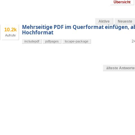
Übersicht
Aktive
Neueste
Mehrseitige PDF im Querformat einfügen, a
10.2k
Hochformat
Aufrufe
24
includepdf
pdfpages
lscape-package
älteste Antwort
en