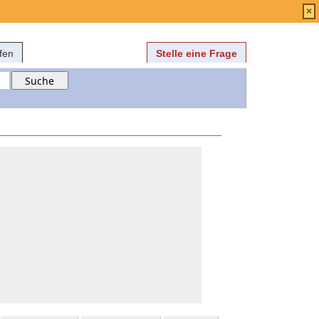
Anmelden
über
FAQ
×
fen
Stelle eine Frage