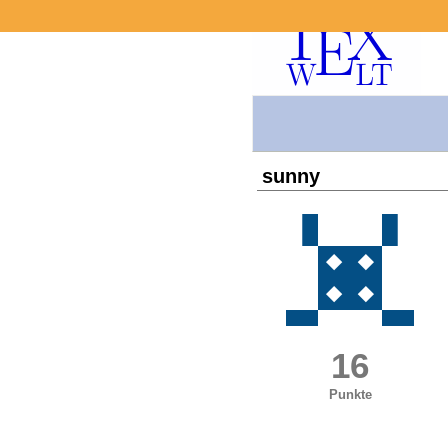
sunny
16
Punkte