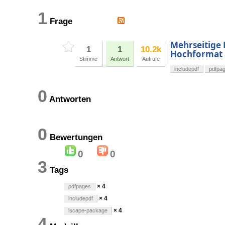
1
Frage
Mehrseitige 
1
1
10.2k
Hochformat
Stimme
Antwort
Aufrufe
includepdf
pdfpa
0
Antworten
0
Bewertungen
0
0
3
Tags
× 4
pdfpages
× 4
includepdf
× 4
lscape-package
4