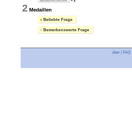
× 2
literaturverzeichnis
2
Medaillen
●
Beliebte Frage
●
Bemerkenswerte Frage
über
|
FAQ