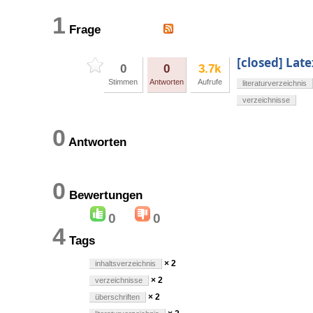
1
Frage
[closed] Lat
0
0
3.7k
Stimmen
Antworten
Aufrufe
literaturverzeichnis
verzeichnisse
0
Antworten
0
Bewertungen
0
0
4
Tags
× 2
inhaltsverzeichnis
× 2
verzeichnisse
× 2
überschriften