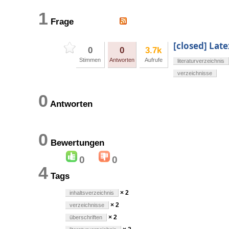
1
Frage
[closed] Lat
0
0
3.7k
Stimmen
Antworten
Aufrufe
literaturverzeichnis
verzeichnisse
0
Antworten
0
Bewertungen
0
0
4
Tags
× 2
inhaltsverzeichnis
× 2
verzeichnisse
× 2
überschriften