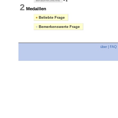
× 2
literaturverzeichnis
2
Medaillen
●
Beliebte Frage
●
Bemerkenswerte Frage
über
|
FAQ