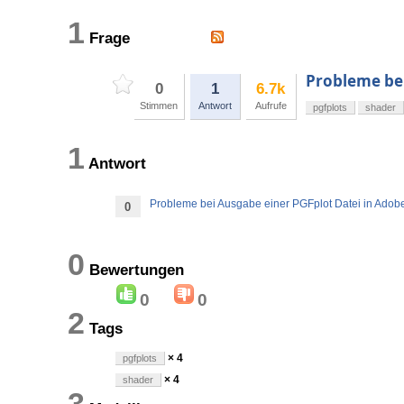
1
Frage
Probleme bei
0
1
6.7k
Stimmen
Antwort
Aufrufe
pgfplots
shader
1
Antwort
Probleme bei Ausgabe einer PGFplot Datei in Adob
0
0
Bewertungen
0
0
2
Tags
× 4
pgfplots
× 4
shader
3