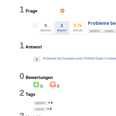
1
Frage
Probleme bei
0
1
6.7k
Stimmen
Antwort
Aufrufe
pgfplots
shader
1
Antwort
Probleme bei Ausgabe einer PGFplot Datei in Adob
0
0
Bewertungen
0
0
2
Tags
× 4
pgfplots
× 4
shader
3