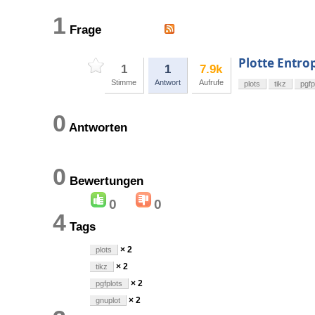
1
Frage
Plotte Entrop
1
1
7.9k
Stimme
Antwort
Aufrufe
plots
tikz
pgfp
0
Antworten
0
Bewertungen
0
0
4
Tags
× 2
plots
× 2
tikz
× 2
pgfplots
× 2
gnuplot