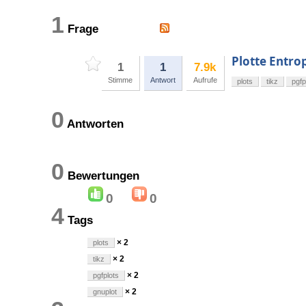
1
Frage
Plotte Entrop
1
1
7.9k
Stimme
Antwort
Aufrufe
plots
tikz
pgfp
0
Antworten
0
Bewertungen
0
0
4
Tags
× 2
plots
× 2
tikz
× 2
pgfplots
× 2
gnuplot