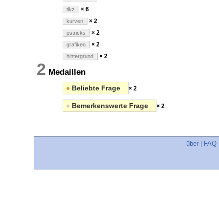
× 6
tikz
× 2
kurven
× 2
pstricks
× 2
grafiken
× 2
hintergrund
2
Medaillen
●
Beliebte Frage
× 2
●
Bemerkenswerte Frage
× 2
über
|
FAQ