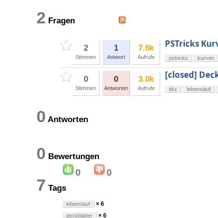
2
Fragen
PSTricks Kur
2
1
7.6k
Stimmen
Antwort
Aufrufe
pstricks
kurven
[closed] Dec
0
0
3.0k
Stimmen
Antworten
Aufrufe
tikz
lebenslauf
0
Antworten
0
Bewertungen
0
0
7
Tags
× 6
lebenslauf
× 6
deckblätter