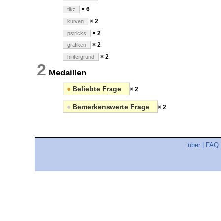
× 6
tikz
× 2
kurven
× 2
pstricks
× 2
grafiken
× 2
hintergrund
2
Medaillen
●
Beliebte Frage
× 2
●
Bemerkenswerte Frage
× 2
über
|
FAQ