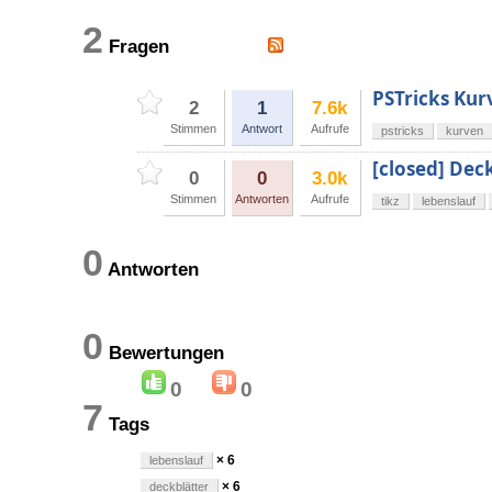
2
Fragen
PSTricks Kur
2
1
7.6k
Stimmen
Antwort
Aufrufe
pstricks
kurven
[closed] Dec
0
0
3.0k
Stimmen
Antworten
Aufrufe
tikz
lebenslauf
0
Antworten
0
Bewertungen
0
0
7
Tags
× 6
lebenslauf
× 6
deckblätter