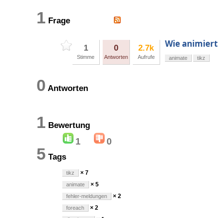
1
Frage
Wie animier
1
0
2.7k
Stimme
Antworten
Aufrufe
animate
tikz
0
Antworten
1
Bewertung
1
0
5
Tags
× 7
tikz
× 5
animate
× 2
fehler-meldungen
× 2
foreach