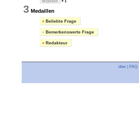
× 1
tikzpicture
3
Medaillen
●
Beliebte Frage
●
Bemerkenswerte Frage
●
Redakteur
über
|
FAQ