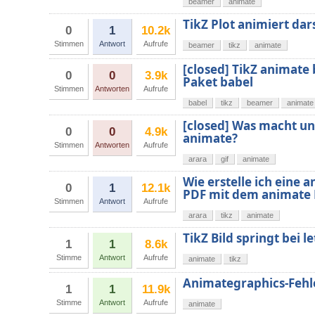
beamer
animate
TikZ Plot animiert dar
0
1
10.2k
Stimmen
Antwort
Aufrufe
beamer
tikz
animate
[closed] TikZ animate
0
0
3.9k
Paket babel
Stimmen
Antworten
Aufrufe
babel
tikz
beamer
animate
[closed] Was macht un
0
0
4.9k
animate?
Stimmen
Antworten
Aufrufe
arara
gif
animate
Wie erstelle ich eine a
0
1
12.1k
PDF mit dem animate 
Stimmen
Antwort
Aufrufe
arara
tikz
animate
TikZ Bild springt bei 
1
1
8.6k
Stimme
Antwort
Aufrufe
animate
tikz
Animategraphics-Fehl
1
1
11.9k
Stimme
Antwort
Aufrufe
animate