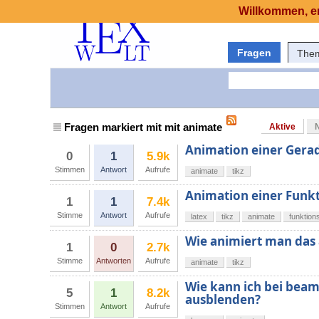
Willkommen, er
Fragen
The
Fragen markiert mit mit animate
Aktive
Animation einer Gera
0
1
5.9k
Stimmen
Antwort
Aufrufe
animate
tikz
Animation einer Funkt
1
1
7.4k
Stimme
Antwort
Aufrufe
latex
tikz
animate
funktion
Wie animiert man das
1
0
2.7k
Stimme
Antworten
Aufrufe
animate
tikz
Wie kann ich bei beam
5
1
8.2k
ausblenden?
Stimmen
Antwort
Aufrufe