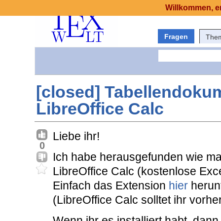
Willkommen, er
Fragen
The
[closed] Tabellendokum
LibreOffice Calc
Liebe ihr!
0
Ich habe herausgefunden wie ma
LibreOffice Calc (kostenlose Exce
Einfach das Extension
hier
herunt
(LibreOffice Calc solltet ihr vorhe
Wenn ihr es installiert habt, dann