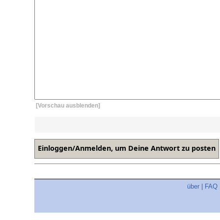
[Vorschau ausblenden]
über
|
FAQ