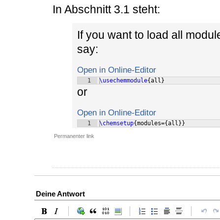
In Abschnitt 3.1 steht:
If you want to load all modu
say:
Open in Online-Editor
1
\usechemmodule
{
all
}
or
Open in Online-Editor
1
\chemsetup
{
modules=
{
all
}}
Permanenter link
Deine Antwort