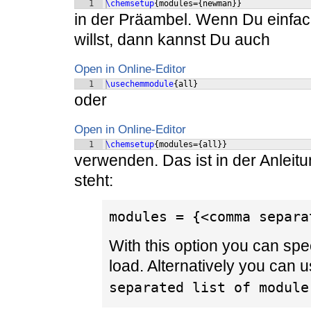
1
\chemsetup
{
modules=
{
newman
}}
in der Präambel. Wenn Du einfac
willst, dann kannst Du auch
Open in Online-Editor
1
\usechemmodule
{
all
}
oder
Open in Online-Editor
1
\chemsetup
{
modules=
{
all
}}
verwenden. Das ist in der Anleitu
steht:
modules = {<comma separa
With this option you can sp
load. Alternatively you can 
separated list of module