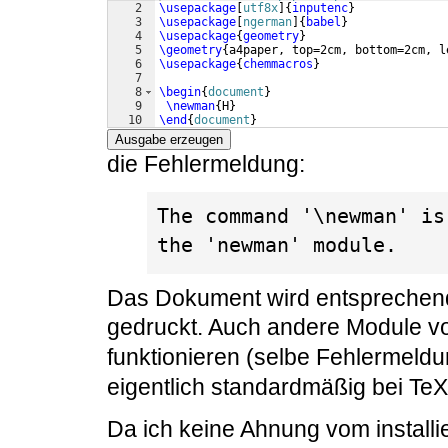
2
\usepackage
[
utf8x
]
{
inputenc
}
3
\usepackage
[
ngerman
]
{
babel
}
4
\usepackage
{
geometry
}
5
\geometry
{
a4paper, top=2cm, bottom=2cm, l
6
\usepackage
{
chemmacros
}
7
8
\begin
{
document
}
9
\newman
{
H
}
10
\end
{
document
}
Ausgabe erzeugen
die Fehlermeldung:
The command '\newman' is
the 'newman' module.
Das Dokument wird entsprechen
gedruckt. Auch andere Module 
funktionieren (selbe Fehlermeldu
eigentlich standardmäßig bei TeXL
Da ich keine Ahnung vom installi