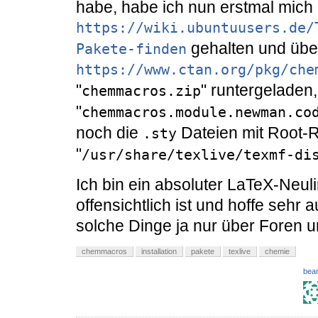
habe, habe ich nun erstmal mich 
https://wiki.ubuntuusers.de/
gehalten und übe
Pakete-finden
https://www.ctan.org/pkg/che
"
" runtergeladen,
chemmacros.zip
"
chemmacros.module.newman.co
noch die
Dateien mit Root-
.sty
"
/usr/share/texlive/texmf-di
Ich bin ein absoluter LaTeX-Neuli
offensichtlich ist und hoffe sehr 
solche Dinge ja nur über Foren u
chemmacros
installation
pakete
texlive
chemie
bear