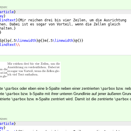
etzen:
article
}
ay
}
lindtext
}
{
Mir reichen drei bis vier Zeilen, um die Ausrichtung
hen. Dabei ist es sogar von Vorteil, wenn die Zellen gleich
halten.
}
}
{
@
{
}
p
{
.5
\linewidth
}
@
{
}
m
{
.5
\linewidth
}
@
{
}}
lindtext
\\
ete
oder eben eine
-Spalte neben einer zentrierten
bzw. neb
\parbox
b
\parbox
ete
bzw.
-Spalte mit ihrer unteren Grundlinie auf jener äußeren Grund
\parbox
b
trierte
bzw.
-Spalte zentriert wird. Damit ist die zentrierte
\parbox
m
\parbox
etzen:
article
}
ay
}