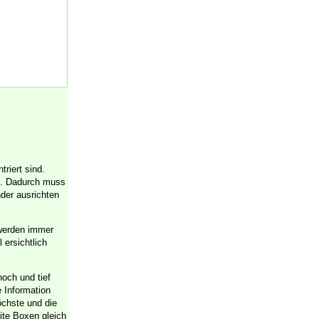
triert sind.
le. Dadurch muss
der ausrichten
werden immer
 ersichtlich
hoch und tief
e Information
öchste und die
zite Boxen gleich