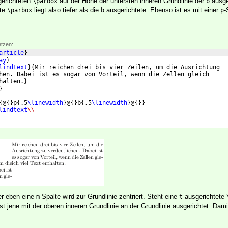
erichteten
auf der Höhe der untersten inneren Grundlinie der
ausge
\parbox
b
ete
liegt also tiefer als die
ausgerichtete. Ebenso ist es mit einer
-
\parbox
b
p
etzen:
article
}
ay
}
lindtext
}
{
Mir reichen drei bis vier Zeilen, um die Ausrichtung
hen. Dabei ist es sogar von Vorteil, wenn die Zellen gleich
halten.
}
}
{
@
{
}
p
{
.5
\linewidth
}
@
{
}
b
{
.5
\linewidth
}
@
{
}}
lindtext
\\
r eben eine
-Spalte wird zur Grundlinie zentriert. Steht eine
-ausgerichtete
m
t
st jene mit der oberen inneren Grundlinie an der Grundlinie ausgerichtet. Dami