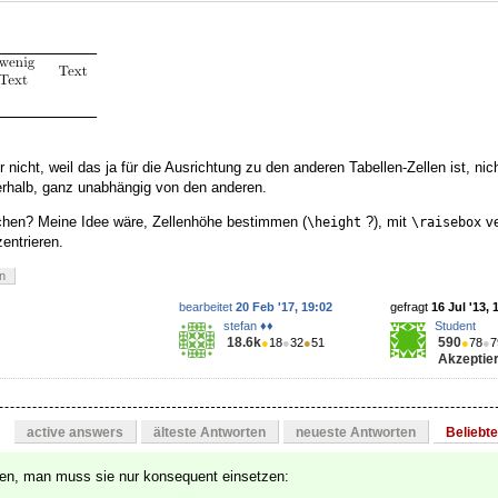
er nicht, weil das ja für die Ausrichtung zu den anderen Tabellen-Zellen ist, ni
nerhalb, ganz unabhängig von den anderen.
hen? Meine Idee wäre, Zellenhöhe bestimmen (
?), mit
ve
\height
\raisebox
entrieren.
en
bearbeitet
20 Feb '17, 19:02
gefragt
16 Jul '13, 
stefan ♦♦
Student
18.6k
590
●
18
●
32
●
51
●
78
●
7
Akzeptier
active answers
älteste Antworten
neueste Antworten
Beliebt
ten, man muss sie nur konsequent einsetzen: