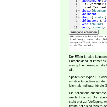
3
\newcommand
*
{
\b
4
  zu verdeutlic
5
  viel Text ent
6
\begin
{
document
7
\noindent
8
\begin
{
tabular
}
9
\blindtext
 & 
\b
10
\end
{
tabular
}
11
\end
{
document
}
Ausgabe erzeugen
Der Effekt ist also keines
Entscheidend ist immer die
man ggf. ein wenig um die
will.
Spalten der Typen
,
ode
l
r
mit ihrer Grundlinie auf de
leicht als Indikator für die
Die Zellenhöhe auszumessen
wie ihr Inhalt ist. Die Tabe
steht erst zur Verfügung, w
tiefste Zelle sind (das müs