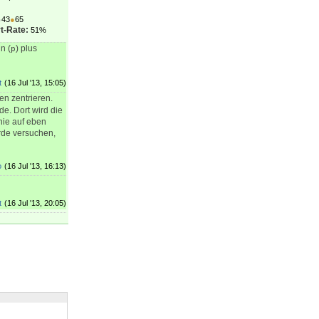
●
43
●
65
t-Rate:
51%
n (
) plus
p
t
(16 Jul '13, 15:05)
en zentrieren.
e. Dort wird die
inie auf eben
erde versuchen,
o
(16 Jul '13, 16:13)
t
(16 Jul '13, 20:05)