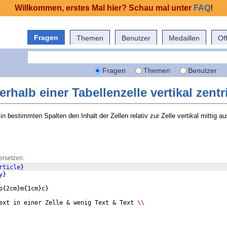
Willkommen, erstes Mal hier? Schau mal unter
FAQ
!
Fragen
Themen
Benutzer
Medaillen
Of
Fragen
Themen
Benutzer
rhalb einer Tabellenzelle vertikal zent
in bestimmten Spalten den Inhalt der Zellen relativ zur Zelle vertikal mittig au
ersetzen:
rticle
}
y
}
p
{
2cm
}
m
{
1cm
}
c
}
ext in einer Zelle & wenig Text & Text 
\\