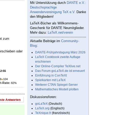
Mit Unterstützung durch
DANTE e.V.:
Deutschsprachige
Anwendervereinigung TeX e.V.
Danke
den Mitgliedern!
LaTeX-Bücher als Willkommens-
Geschenk für DANTE Neumitglieder.
Mehr dazu:
LaTeX.net/verein
cht zum
Aktuelle Beiträge im
Community-
Blog
:
rschieben oder
DANTE-Frühjahrstagung März 2026
LaTeX Cookbook zweite Auflage
erschienen
Der Online-Compiler TeXlive.net
Das Forum goLaTeX.de ist erneuert
12:55
Einführung in ConTeXt
9
●
104
Spielkarten mit LaTeX
t-Rate:
82%
Weiterer CTAN Spiegel-Server
Mathematisches Modell plotten
Diskussionsforen:
este Antworten
goLaTeX
(Deutsch)
LaTeX.org
(Englisch)
TeXnique.fr
(französisch)