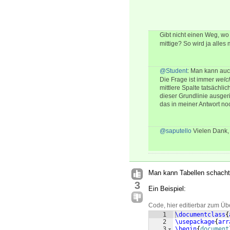
Gibt nicht einen Weg, wo 
mittige? So wird ja alles
@Student
: Man kann au
Die Frage ist immer
welc
mittlere Spalte tatsächli
dieser Grundlinie ausgeric
das in meiner Antwort no
@saputello
Vielen Dank, 
Man kann Tabellen schachte
3
Ein Beispiel:
Code, hier editierbar zum Üb
1
\documentclass
{
2
\usepackage
{
arr
3
\begin
{
document