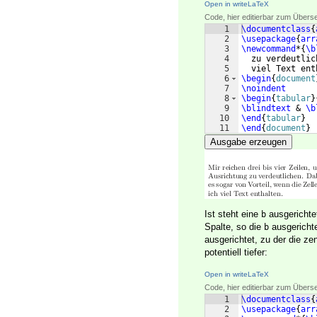
Open in writeLaTeX
Code, hier editierbar zum Übers
1
\documentclass
{
2
\usepackage
{
arr
3
\newcommand
*
{
\b
4
  zu verdeutlic
5
  viel Text ent
6
\begin
{
document
7
\noindent
8
\begin
{
tabular
}
9
\blindtext
 & 
\b
10
\end
{
tabular
}
11
\end
{
document
}
Ausgabe erzeugen
Ist steht eine
ausgericht
b
Spalte, so die
ausgericht
b
ausgerichtet, zu der die zen
potentiell tiefer:
Open in writeLaTeX
Code, hier editierbar zum Übers
1
\documentclass
{
2
\usepackage
{
arr