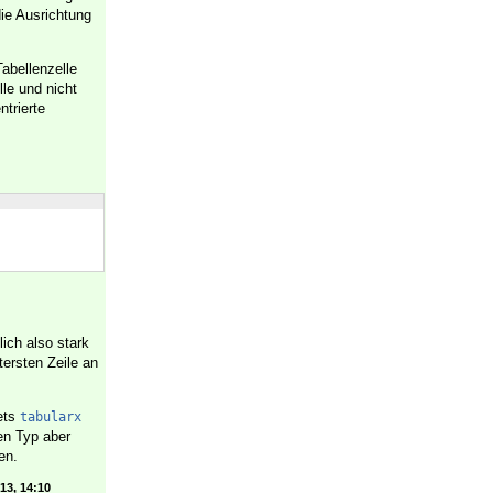
ie Ausrichtung
abellenzelle
lle und nicht
ntrierte
ich also stark
tersten Zeile an
ets
tabularx
en Typ aber
en.
'13, 14:10