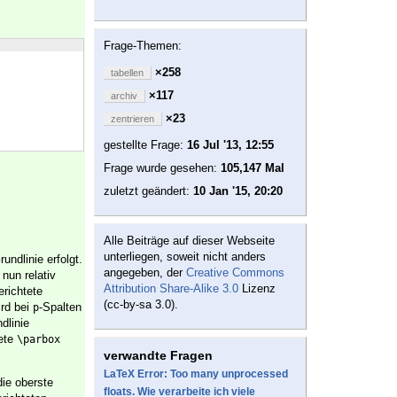
Frage-Themen:
×258
tabellen
×117
archiv
×23
zentrieren
gestellte Frage:
16 Jul '13, 12:55
Frage wurde gesehen:
105,147 Mal
zuletzt geändert:
10 Jan '15, 20:20
Alle Beiträge auf dieser Webseite
unterliegen, soweit nicht anders
ndlinie erfolgt.
angegeben, der
Creative Commons
nun relativ
Attribution Share-Alike 3.0
Lizenz
richtete
(cc-by-sa 3.0).
ird bei
-Spalten
p
dlinie
ete
\parbox
verwandte Fragen
LaTeX Error: Too many unprocessed
die oberste
floats. Wie verarbeite ich viele