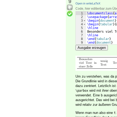
9
Open in writeLaTeX
Code, hier editierbar zum Üb
1
\documentclass
{
a
2
\usepackage
{
arra
3
\begin
{
document
}
4
\begin
{
tabular
}
{
5
\hline
6
Besonders viel T
7
\hline
8
\end
{
tabular
}
9
\end
{
document
}
Ausgabe erzeugen
Um zu verstehen, was da pas
Die Grundlinie wird in dies
dazu zentriert. Letztlich i
wird mit ihrer obe
\parbox
verwendet. Eine
ausgeric
b
ausgerichtet. Das wird bei
wird relativ zur äußeren Grun
Wenn man nun also eine
t