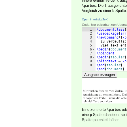
innere Grundlinie der
ausg
t
. Die
ausgericht
\parbox
t
Vergleich zu einer
-Spalte:
b
Open in writeLaTeX
Code, hier editierbar zum Übers
1
\documentclass
{
2
\usepackage
{
arr
3
\newcommand
*
{
\b
4
  zu verdeutlic
5
  viel Text ent
6
\begin
{
document
7
\noindent
8
\begin
{
tabular
}
9
\blindtext
 & 
\b
10
\end
{
tabular
}
11
\end
{
document
}
Ausgabe erzeugen
Eine zentrierte
ode
\parbox
eine
-Spalte daneben, so i
p
Spalte potentiell höher: