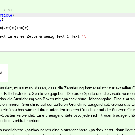
ersetzen:
rticle
}
y
}
m
{
2cm
}
m
{
1cm
}
c
}
ext in einer Zelle & wenig Text & Text 
\\
siert, muss man wissen, dass die Zentrierung immer relativ zur aktuellen Gru
em Fall durch die
-Spalte vorgegeben. Die erste Spalte und die zweite werden 
c
st das die Ausrichtung von Boxen mit
ohne Höhenangabe. Eine
ausge
\parbox
t
rsten inneren Grundlinie auf der äußeren Grundlinie ausgerichtet. Genau das w
htete
wird mit ihrer untersten inneren Grundlinie auf der äußeren Grun
\parbox
-Spalten verwendet. Eine
ausgerichtete bzw. jede nicht
oder
ausgericht
b
c
t
b
dlinie vertikal zentriert.
ausgerichtete
neben eine
ausgerichtete
setzt, dann liegt 
\parbox
b
\parbox