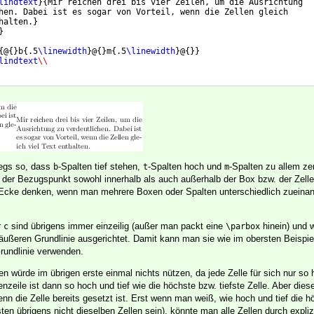
lindtext
}
{
Mir reichen drei bis vier Zeilen, um die Ausrichtung
hen. Dabei ist es sogar von Vorteil, wenn die Zellen gleich
halten.
}
}
{
@
{
}
b
{
.5
\linewidth
}
@
{
}
m
{
.5
\linewidth
}
@
{
}}
lindtext
\\
wegs so, dass
-Spalten tief stehen,
-Spalten hoch und
-Spalten zu allem zen
b
t
m
 der Bezugspunkt sowohl innerhalb als auch außerhalb der Box bzw. der Zel
 Ecke denken, wenn man mehrere Boxen oder Spalten unterschiedlich zueinan
r
sind übrigens immer einzeilig (außer man packt eine
hinein) und 
c
\parbox
r äußeren Grundlinie ausgerichtet. Damit kann man sie wie im obersten Beispiel
 Grundlinie verwenden.
 würde im übrigen erste einmal nichts nützen, da jede Zelle für sich nur so 
llenzeile ist dann so hoch und tief wie die höchste bzw. tiefste Zelle. Aber dies
enn die Zelle bereits gesetzt ist. Erst wenn man weiß, wie hoch und tief die h
sten übrigens nicht dieselben Zellen sein), könnte man alle Zellen durch expli