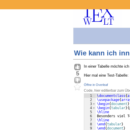
Wie kann ich inne
In einer Tabelle möchte ich 
5
Hier mal eine Test-Tabelle:
Öffne in Overleaf
Code, hier editierbar zum Üb
1
\documentclass
{
a
2
\usepackage
{
arra
3
\begin
{
document
}
4
\begin
{
tabular
}
{
5
\hline
6
Besonders viel T
7
\hline
8
\end
{
tabular
}
9
\end
{
document
}