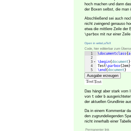
hoch machen und dann das M
der Boxen selbst, die man ü
Abschließend sei auch noch
nicht zwingend genauso hoch
etwa die mittlere Zeile der 
mit nur einer Zeil
\parbox
Open in writeLaTeX
Code, hier editierbar zum Übers
1
\documentclass
{
a
2
3
\begin
{
document
}
4
Test
\parbox
{
2em
}
5
\end
{
document
}
Ausgabe erzeugen
Das hängt aber stark vom I
von
oder
ausgerichtete
t
b
der aktuellen Grundlinie aus
Da in einem Kommentar dan
den zugrundeliegenden Spa
nicht innerhalb einer Tabe
Permanenter link