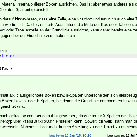
aterial innerhalb dieser Boxen ausrichten. Das ist aber etwas anderes als d
ber den Spaltentyp einstellt.
 darauf hingewiesen, dass eine Zeile, eine
und natürlich auch eine T
\parbox
 wie tief ist. Da die zentrierte Ausrichtung die Mitte der Box oder Tabellenze
Box oder Tabellenzelle an der Grundlinie ausrichtet, kann daher bereits eine ze
e gegenüber der Grundlinie verschoben sein:
etzen:
rticle
}
{
Test
}
nhalt ab.
ausgerichtete Boxen bzw.
-Spalten unterscheiden sich diesbezügl
c
m
n Boxen bzw.
- oder
-Spalten, bei denen die Grundlinie der obersten bzw. un
p
b
gerichtet wird.
ach gefragt wurde, sei darauf hingewiesen, dass man für
-Spalten des Pak
X
ltentyp über
einstellen kann. Soweit ich weiß, kann man d
\tabularxcolumn
lle wechseln. Näheres ist der recht kurzen Anleitung zu dem Paket zu entnehm
bearbeitet
10 Jan '15, 20:20
beantwortet
16 Jul 