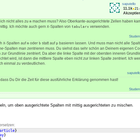
saputello
11.1k
●
21
Akzeptier
ich nicht alles zu
machen muss? Also Oberkante-ausgerichtete Zellen haben kan
m
 mittig. Ich möchte auch gern
-Spalten von
verwenden.
X
tabularx
Studen
ch
-Spalten auf
oder
statt auf
basieren lassen. Und muss man nicht alle Spalt
X
m
b
p
he
-Spalten man zentrieren muss. Du siehst das sehr schön an Deinem eigenen Cod
ch zur Grundlinie zentriert. Da aber die linke Spalte mit der obersten inneren Grundl
htet wird, ist dann die mittlere Spalte eben nicht zur linken Spalte zentriert. Ich w
ch einmal zu verdeutlichen.
saputell
dass Du Dir die Zeit für diese ausführliche Erklärung genommen hast!
Studen
ln, um oben ausgerichtete Spalten mit mittig ausgerichteten zu mischen.
ersetzen:
article
}
ay
}
}