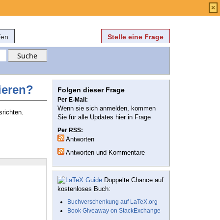
Anmelden
über
FAQ
×
fen
Stelle eine Frage
rieren?
Folgen dieser Frage
Per E-Mail:
Wenn sie sich anmelden, kommen
srichten.
Sie für alle Updates hier in Frage
Per RSS:
Antworten
Antworten und Kommentare
Doppelte Chance auf
kostenloses Buch:
Buchverschenkung auf LaTeX.org
Book Giveaway on StackExchange