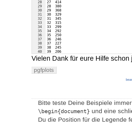
28
27  414
29
28  380
30
29  368
31
30  329
32
31  345
33
32  315
34
33  299
35
34  292
36
35  250
37
36  246
38
37  227
39
38  245
40
39  206
41
40  208
Vielen Dank für eure Hilfe schon 
pgfplots
bear
Bitte teste Deine Beispiele imme
und eine schli
\begin{document}
Du die Position für die Legende fe