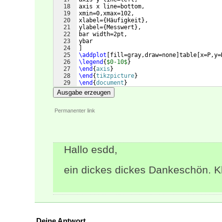
18
axis x line=bottom,
19
xmin=0,xmax=102,
20
xlabel=
{
Häufigkeit
}
,
21
ylabel=
{
Messwert
}
,
22
bar width=2pt,
23
ybar
24
]
25
\addplot
[
fill=gray,draw=none
]
table
[
x=P,y=
26
\legend
{
$0-10$
}
27
\end
{
axis
}
28
\end
{
tikzpicture
}
29
\end
{
document
}
Ausgabe erzeugen
Permanenter link
Hallo esdd,
ein dickes dickes Dankeschön. Kla
Deine Antwort