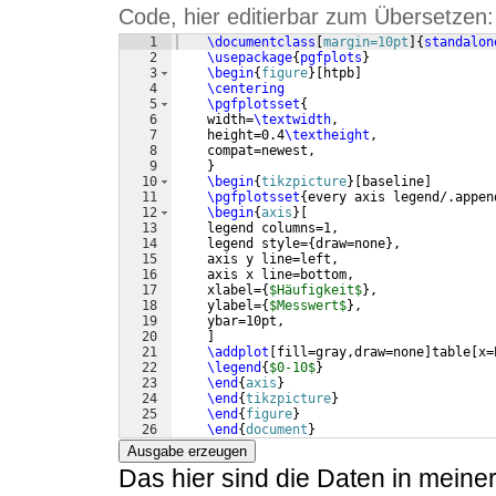
Code, hier editierbar zum Übersetzen:
1
\documentclass
[
margin=10pt
]
{
standalon
2
\usepackage
{
pgfplots
}
3
\begin
{
figure
}
[
htpb
]
4
\centering
5
\pgfplotsset
{
6
    width=
\textwidth
,
7
    height=0.4
\textheight
,
8
    compat=newest,
9
}
10
\begin
{
tikzpicture
}
[
baseline
]
11
\pgfplotsset
{
every axis legend/.appen
12
\begin
{
axis
}
[
13
    legend columns=1,
14
    legend style=
{
draw=none
}
,
15
    axis y line=left,
16
    axis x line=bottom,
17
    xlabel=
{
$Häufigkeit$
}
,
18
    ylabel=
{
$Messwert$
}
,
19
    ybar=10pt,
20
]
21
\addplot
[
fill=gray,draw=none
]
table
[
x=
22
\legend
{
$0-10$
}
23
\end
{
axis
}
24
\end
{
tikzpicture
}
25
\end
{
figure
}
26
\end
{
document
}
Ausgabe erzeugen
Das hier sind die Daten in meine