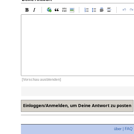
[Vorschau ausblenden]
über
|
FAQ