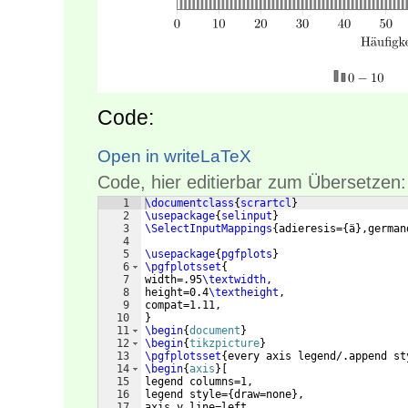
Code:
Open in writeLaTeX
Code, hier editierbar zum Übersetzen:
1
\documentclass
{
scrartcl
}
2
\usepackage
{
selinput
}
3
\SelectInputMappings
{
adieresis=
{
ä
}
,german
4
5
\usepackage
{
pgfplots
}
6
\pgfplotsset
{
7
width=.95
\textwidth
,
8
height=0.4
\textheight
,
9
compat=1.11,
10
}
11
\begin
{
document
}
12
\begin
{
tikzpicture
}
13
\pgfplotsset
{
every axis legend/.append st
14
\begin
{
axis
}
[
15
legend columns=1,
16
legend style=
{
draw=none
}
,
17
axis y line=left,