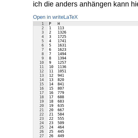
ich die anders anhängen kann hi
Open in writeLaTeX
1
P   H
2
1   113
3
2   1326
4
3   1725
5
4   1741
6
5   1631
7
6   1623
8
7   1494
9
8   1394
10
9   1257
11
10  1136
12
11  1051
13
12  941
14
13  820
15
14  841
16
15  807
17
16  779
18
17  688
19
18  683
20
19  635
21
20  667
22
21  584
23
22  555
24
23  509
25
24  464
26
25  445
27
26  449