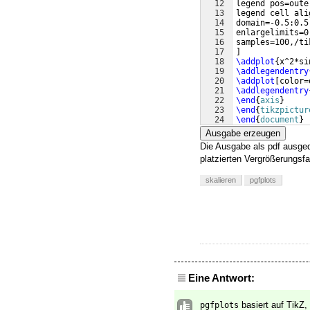
12
legend pos=oute
13
legend cell ali
14
domain=-0.5:0.5
15
enlargelimits=0
16
samples=100,/ti
17
]
18
\addplot
{
x^2*si
19
\addlegendentry
20
\addplot
[
color=
21
\addlegendentry
22
\end
{
axis
}
23
\end
{
tikzpictur
24
\end
{
document
}
Ausgabe erzeugen
Die Ausgabe als pdf ausgedr
platzierten Vergrößerungsf
skalieren
pgfplots
Eine Antwort:
basiert auf TikZ,
pgfplots