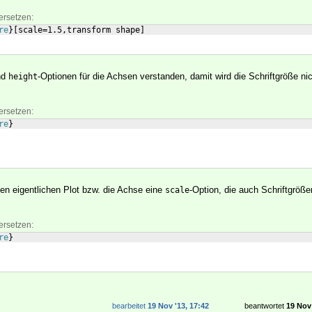
ersetzen:
re
}
[
scale=1.5,transform shape
]
nd
-Optionen für die Achsen verstanden, damit wird die Schriftgröße nic
height
ersetzen:
re
}
den eigentlichen Plot bzw. die Achse eine
-Option, die auch Schriftgröße
scale
ersetzen:
re
}
bearbeitet
19 Nov '13, 17:42
beantwortet
19 Nov 