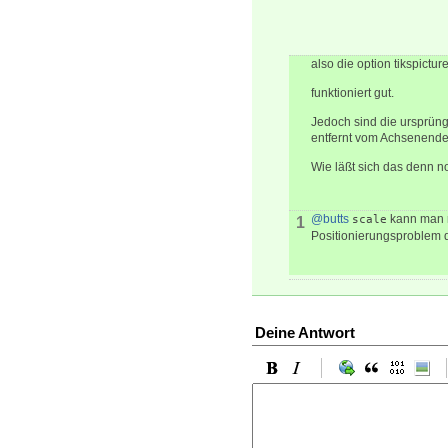
also die option tikspictu
funktioniert gut.
Jedoch sind die ursprüng
entfernt vom Achsenende
Wie läßt sich das denn n
@butts
kann man r
scale
1
Positionierungsproblem d
Deine Antwort