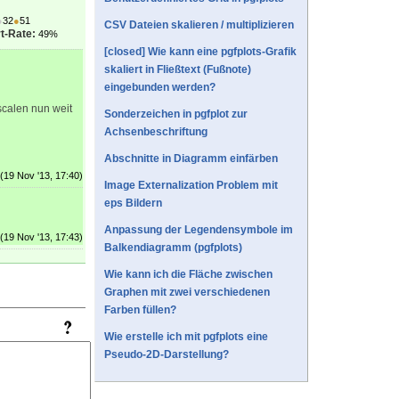
●
32
●
51
CSV Dateien skalieren / multiplizieren
t-Rate:
49%
[closed] Wie kann eine pgfplots-Grafik
skaliert in Fließtext (Fußnote)
eingebunden werden?
scalen nun weit
Sonderzeichen in pgfplot zur
Achsenbeschriftung
Abschnitte in Diagramm einfärben
(19 Nov '13, 17:40)
Image Externalization Problem mit
eps Bildern
Anpassung der Legendensymbole im
(19 Nov '13, 17:43)
Balkendiagramm (pgfplots)
Wie kann ich die Fläche zwischen
Graphen mit zwei verschiedenen
Farben füllen?
Wie erstelle ich mit pgfplots eine
Pseudo-2D-Darstellung?