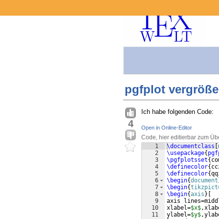
pgfplot vergröße
Ich habe folgenden Code:
4
Open in Online-Editor
Code, hier editierbar zum Üb
1
\documentclass
[
2
\usepackage
{
pgf
3
\pgfplotsset
{
co
4
\definecolor
{
cc
5
\definecolor
{
qq
6
\begin
{
document
7
\begin
{
tikzpict
8
\begin
{
axis
}
[
9
axis lines=midd
10
xlabel=
$x$
,xlab
11
ylabel=
$y$
,ylab