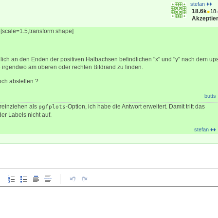
stefan ♦♦
18.6k
●
18
Akzeptier
re[scale=1.5,transform shape]
lich an den Enden der positiven Halbachsen befindlichen "x" und "y" nach dem up
 irgendwo am oberen oder rechten Bildrand zu finden.
och abstellen ?
butts
einziehen als
-Option, ich habe die Antwort erweitert. Damit tritt das
pgfplots
er Labels nicht auf.
stefan ♦♦