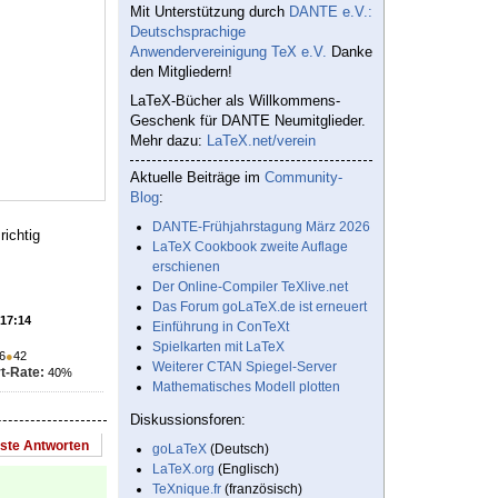
Mit Unterstützung durch
DANTE e.V.:
Deutschsprachige
Anwendervereinigung TeX e.V.
Danke
den Mitgliedern!
LaTeX-Bücher als Willkommens-
Geschenk für DANTE Neumitglieder.
Mehr dazu:
LaTeX.net/verein
Aktuelle Beiträge im
Community-
Blog
:
DANTE-Frühjahrstagung März 2026
richtig
LaTeX Cookbook zweite Auflage
erschienen
Der Online-Compiler TeXlive.net
Das Forum goLaTeX.de ist erneuert
 17:14
Einführung in ConTeXt
Spielkarten mit LaTeX
6
●
42
Weiterer CTAN Spiegel-Server
t-Rate:
40%
Mathematisches Modell plotten
Diskussionsforen:
este Antworten
goLaTeX
(Deutsch)
LaTeX.org
(Englisch)
TeXnique.fr
(französisch)