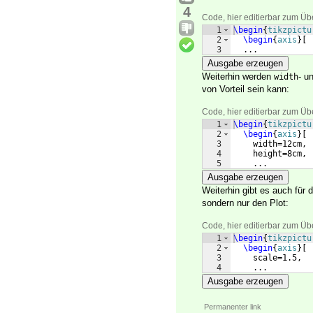
4
Code, hier editierbar zum Üb
1
\begin
{
tikzpictu
2
\begin
{
axis
}
[
3
  ...
Ausgabe erzeugen
Weiterhin werden
- u
width
von Vorteil sein kann:
Code, hier editierbar zum Üb
1
\begin
{
tikzpictu
2
\begin
{
axis
}
[
3
    width=12cm,
4
    height=8cm,
5
    ...
Ausgabe erzeugen
Weiterhin gibt es auch für 
sondern nur den Plot:
Code, hier editierbar zum Üb
1
\begin
{
tikzpictu
2
\begin
{
axis
}
[
3
    scale=1.5,
4
    ...
Ausgabe erzeugen
Permanenter link