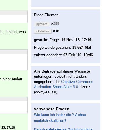
Frage-Themen:
×299
pgfplots
×18
ht skaliert, was
skalieren
gestellte Frage:
19 Nov '13, 17:14
Frage wurde gesehen:
19,624 Mal
zuletzt geändert:
07 Feb '16, 10:46
Alle Beiträge auf dieser Webseite
unterliegen, soweit nicht anders
n nicht ändert,
angegeben, der
Creative Commons
Attribution Share-Alike 3.0
Lizenz
(cc-by-sa 3.0).
verwandte Fragen
Wie kann ich in tikz die Y-Achse
ungleich skalieren?
'13, 17:29
Benutzerdefiniertes Grid in pgfplots