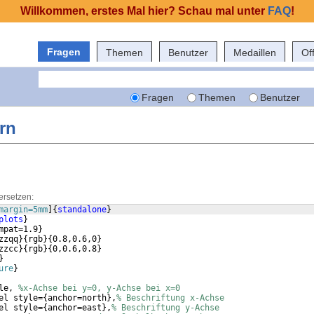
Willkommen, erstes Mal hier? Schau mal unter
FAQ
!
Fragen
Themen
Benutzer
Medaillen
Of
Fragen
Themen
Benutzer
rn
ersetzen:
margin=5mm
]
{
standalone
}
plots
}
mpat=1.9
}
zzqq
}
{
rgb
}
{
0.8,0.6,0
}
zzcc
}
{
rgb
}
{
0,0.6,0.8
}
}
ure
}
le, 
%x-Achse bei y=0, y-Achse bei x=0
el style=
{
anchor=north
}
,
% Beschriftung x-Achse
el style=
{
anchor=east
}
,
% Beschriftung y-Achse