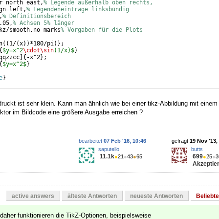
r north east,
% Legende außerhalb oben rechts,
gn=left,
% Legendeneinträge linksbündig
,
% Definitionsbereich
.05,
% Achsen 5% länger
kz/smooth,no marks
% Vorgaben für die Plots
n
((
1/
(
x
))
*180/pi
)}
;
{
$y=x^2
\cdot\sin
(1/x)$
}
qqzzcc
]
{
-x^2
}
;
{
$y=x^2$
}
e
}
uckt ist sehr klein. Kann man ähnlich wie bei einer tikz-Abbildung mit einem 
aktor im Bildcode eine größere Ausgabe erreichen ?
bearbeitet
07 Feb '16, 10:46
gefragt
19 Nov '13,
saputello
butts
11.1k
699
●
21
●
43
●
65
●
25
●
3
Akzeptier
active answers
älteste Antworten
neueste Antworten
Beliebt
 daher funktionieren die TikZ-Optionen, beispielsweise