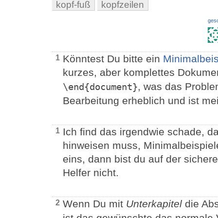
kopf-fuß
kopfzeilen
ges
Könntest Du bitte ein
Minimalbeis
1
kurzes, aber komplettes Dokume
, was das Problem
\end{document}
Bearbeitung erheblich und ist mei
Ich find das irgendwie schade, 
1
hinweisen muss, Minimalbeispiel
eins, dann bist du auf der sichere
Helfer nicht.
Wenn Du mit
Unterkapitel
die Abs
2
ist das gewünschte das normale V