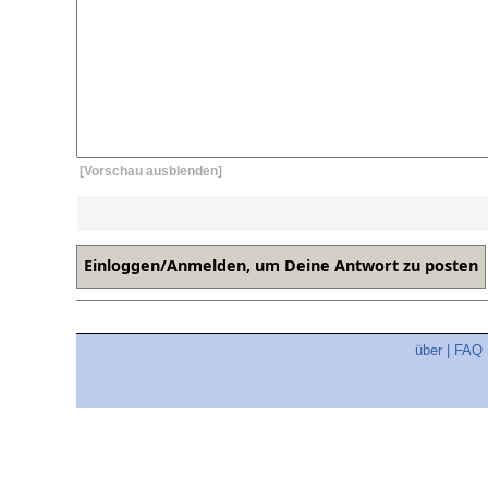
[Vorschau ausblenden]
über
|
FAQ