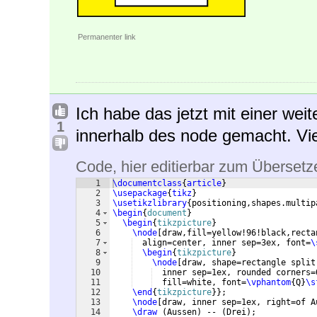
Permanenter link
Ich habe das jetzt mit einer wei
1
innerhalb des node gemacht. Viel
Code, hier editierbar zum Übersetz
1
\documentclass
{
article
}
2
\usepackage
{
tikz
}
3
\usetikzlibrary
{
positioning,shapes.multip
4
\begin
{
document
}
5
\begin
{
tikzpicture
}
6
\node
[
draw,fill=yellow!96!black,recta
7
  align=center, inner sep=3ex, font=
\
8
\begin
{
tikzpicture
}
9
\node
[
draw, shape=rectangle split
10
  inner sep=1ex, rounded corners=
11
  fill=white, font=
\vphantom
{
Q
}
\s
12
\end
{
tikzpicture
}
}
;
13
\node
[
draw, inner sep=1ex, right=of A
14
\draw
(
Aussen
)
 -- 
(
Drei
)
;