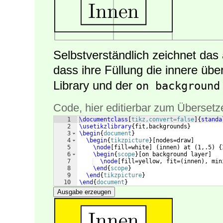
Selbstverständlich zeichnet das
dass ihre Füllung die innere übe
Library und der
on background
Code, hier editierbar zum Übersetz
1
\documentclass
[
tikz,convert=false
]
{
standa
2
\usetikzlibrary
{
fit,backgrounds
}
3
\begin
{
document
}
4
\begin
{
tikzpicture
}
[
nodes=draw
]
5
\node
[
fill=white
]
(
innen
)
 at 
(
1,.5
)
{
6
\begin
{
scope
}
[
on background layer
]
7
\node
[
fill=yellow, fit=
(
innen
)
, min
8
\end
{
scope
}
9
\end
{
tikzpicture
}
10
\end
{
document
}
Ausgabe erzeugen