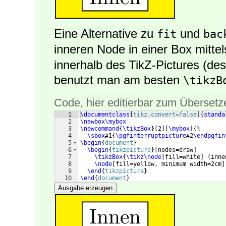
Eine Alternative zu
und
fit
bac
inneren Node in einer Box mitte
innerhalb des TikZ-Pictures (de
benutzt man am besten
\tikzB
Code, hier editierbar zum Übersetz
1
\documentclass
[
tikz,convert=false
]
{
standa
2
\newbox\mybox
3
\newcommand
{
\tikzBox
}
[
2
]
[
\mybox
]
{
%
4
\sbox
#1
{
\pgfinterruptpicture
#2
\endpgfin
5
\begin
{
document
}
6
\begin
{
tikzpicture
}
[
nodes=draw
]
7
\tikzBox
{
\tikz\node
[
fill=white
]
(
inne
8
\node
[
fill=yellow, minimum width=2cm
]
9
\end
{
tikzpicture
}
10
\end
{
document
}
Ausgabe erzeugen