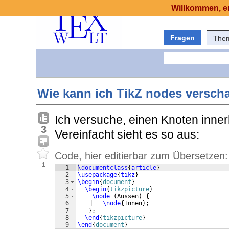
Willkommen, er
Fragen
The
Wie kann ich TikZ nodes versch
Ich versuche, einen Knoten inne
3
Vereinfacht sieht es so aus:
Code, hier editierbar zum Übersetzen:
1
1
\documentclass
{
article
}
2
\usepackage
{
tikz
}
3
\begin
{
document
}
4
\begin
{
tikzpicture
}
5
\node
(
Aussen
)
{
6
\node
{
Innen
}
;
7
}
;
8
\end
{
tikzpicture
}
9
\end
{
document
}