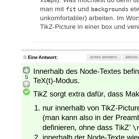
xsep
man mit
und
etw
fit
backgrounds
unkomfortabler) arbeiten. Im Wo
TikZ-Picture in einer box und ve
Eine Antwort:
active answers
älteste
Innerhalb des Node-Textes befin
5
TeX(t)-Modus.
TikZ sorgt extra dafür, dass Ma
nur innerhalb von TikZ-Pictu
(man kann also in der Preamb
definieren, ohne dass TikZ’
\
innerhalb der Node-Texte wie