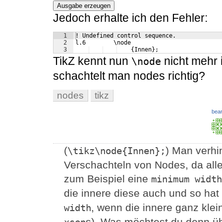
Ausgabe erzeugen
Jedoch erhalte ich den Fehler:
1
! Undefined control sequence.
2
l.6        \node
3
    {Innen};
TikZ kennt nun
nicht mehr 
\node
schachtelt man nodes richtig?
nodes
tikz
bear
(
) Man verhi
\tikz\node{Innen};
Verschachteln von Nodes, da alle
zum Beispiel eine
minimum width
die innere diese auch und so hat
, wenn die innere ganz klein
width
s). Was möchtest du denn üb