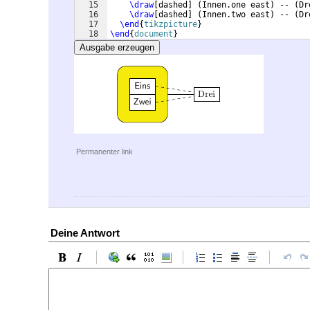
15
\draw
[
dashed
]
(
Innen.one east
)
 -- 
(
Dr
16
\draw
[
dashed
]
(
Innen.two east
)
 -- 
(
Dr
17
\end
{
tikzpicture
}
18
\end
{
document
}
Ausgabe erzeugen
Permanenter link
Deine Antwort