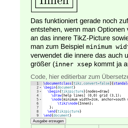
Das funktioniert gerade noch zu
entstehen, wenn man Optionen 
an das innere TikZ-Picture sowi
man zum Beispiel
minimum wid
verwendet die innere das auch un
größer (
kommt ja a
inner xsep
Code, hier editierbar zum Übersetz
1
\documentclass
[
tikz,convert=false
]
{
standal
2
\begin
{
document
}
3
\begin
{
tikzpicture
}
[
nodes=draw
]
4
\draw
[
help lines
]
(
0,0
)
 grid 
(
3,1
)
;
5
\node
[
minimum width=2cm, anchor=south 
6
\tikz\node
{
Innen
}
;
7
}
;
8
\end
{
tikzpicture
}
9
\end
{
document
}
Ausgabe erzeugen