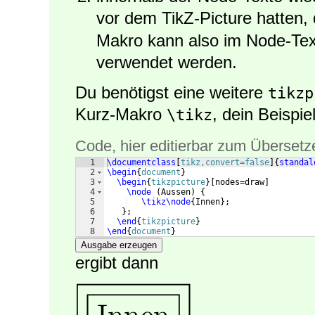
vor dem TikZ-Picture hatten, 
Makro kann also im Node-Text
verwendet werden.
Du benötigst eine weitere
tikzp
Kurz-Makro
, dein Beispie
\tikz
Code, hier editierbar zum Übersetz
1
\documentclass
[
tikz,convert=false
]
{
standal
2
\begin
{
document
}
3
\begin
{
tikzpicture
}
[
nodes=draw
]
4
\node
(
Aussen
)
{
5
\tikz\node
{
Innen
}
;
6
}
;
7
\end
{
tikzpicture
}
8
\end
{
document
}
Ausgabe erzeugen
ergibt dann