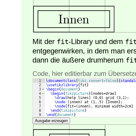
Mit der
-Library und dem
fit
fi
entgegenwirken, in dem man ers
dann die äußere drumherum
fi
Code, hier editierbar zum Übersetz
1
\documentclass
[
tikz,convert=false
]
{
standal
2
\usetikzlibrary
{
fit
}
3
\begin
{
document
}
4
\begin
{
tikzpicture
}
[
nodes=draw
]
5
\draw
[
help lines
]
(
0,0
)
 grid 
(
3,1
)
;
6
\node
(
innen
)
 at 
(
1,.5
)
{
Innen
}
;
7
\node
[
fit=
(
innen
)
, minimum width=2cm
]
8
\end
{
tikzpicture
}
9
\end
{
document
}
Ausgabe erzeugen