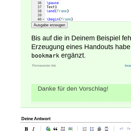
36
\pause
37
Text3
38
\end
{
frame
}
39
40
\begin
{
frame
}
41
\frametitle
{
Folie 4
}
Ausgabe erzeugen
Bis auf die in Deinem Beispiel f
Erzeugung eines Handouts habe 
ergänzt.
bookmark
Permanenter link
bear
Danke für den Vorschlag!
Deine Antwort