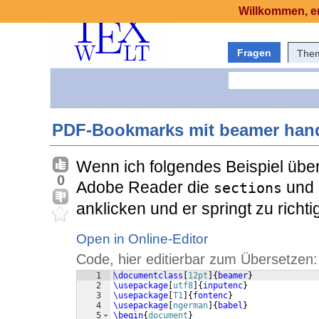
Willkommen, er
Fragen
The
PDF-Bookmarks mit beamer han
Wenn ich folgendes Beispiel übers
0
Adobe Reader die
und
sections
anklicken und er springt zu richti
Open in Online-Editor
Code, hier editierbar zum Übersetzen:
1
\documentclass
[
12pt
]
{
beamer
}
2
\usepackage
[
utf8
]
{
inputenc
}
3
\usepackage
[
T1
]
{
fontenc
}
4
\usepackage
[
ngerman
]
{
babel
}
5
\begin
{
document
}