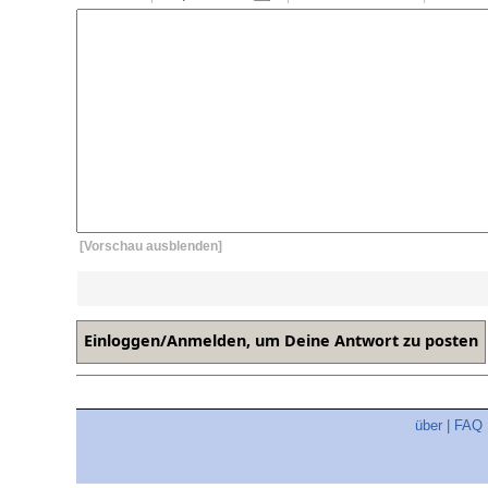
[Vorschau ausblenden]
über
|
FAQ