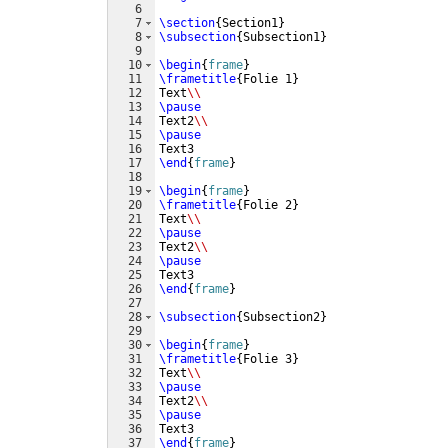
6
7
\section
{
Section1
}
8
\subsection
{
Subsection1
}
9
10
\begin
{
frame
}
11
\frametitle
{
Folie 1
}
12
Text
\\
13
\pause
14
Text2
\\
15
\pause
16
Text3
17
\end
{
frame
}
18
19
\begin
{
frame
}
20
\frametitle
{
Folie 2
}
21
Text
\\
22
\pause
23
Text2
\\
24
\pause
25
Text3
26
\end
{
frame
}
27
28
\subsection
{
Subsection2
}
29
30
\begin
{
frame
}
31
\frametitle
{
Folie 3
}
32
Text
\\
33
\pause
34
Text2
\\
35
\pause
36
Text3
37
\end
{
frame
}