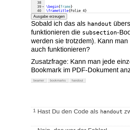
38
39
\begin
{
frame
}
40
\frametitle
{
Folie 4
}
41
Text
\\
Ausgabe erzeugen
Sobald ich das als
übers
handout
funktionieren die
-Boo
subsection
werden sie trotzdem). Kann man 
auch funktionieren?
Zusatzfrage: Kann man jede einze
Bookmark im PDF-Dokument anz
beamer
bookmarks
handout
Hast Du den Code als
zw
1
handout