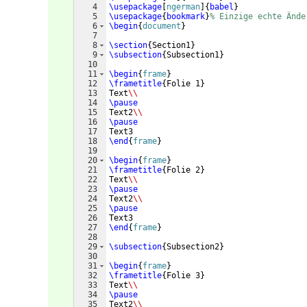
4
\usepackage
[
ngerman
]
{
babel
}
5
\usepackage
{
bookmark
}
% Einzige echte Ände
6
\begin
{
document
}
7
8
\section
{
Section1
}
9
\subsection
{
Subsection1
}
10
11
\begin
{
frame
}
12
\frametitle
{
Folie 1
}
13
Text
\\
14
\pause
15
Text2
\\
16
\pause
17
Text3
18
\end
{
frame
}
19
20
\begin
{
frame
}
21
\frametitle
{
Folie 2
}
22
Text
\\
23
\pause
24
Text2
\\
25
\pause
26
Text3
27
\end
{
frame
}
28
29
\subsection
{
Subsection2
}
30
31
\begin
{
frame
}
32
\frametitle
{
Folie 3
}
33
Text
\\
34
\pause
35
Text2
\\