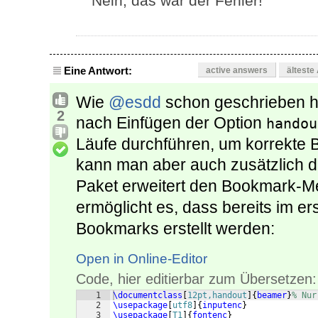
Nein, das war der Fehler!
Eine Antwort:
active answers
älteste
Wie
@esdd
schon geschrieben ha
2
nach Einfügen der Option
handou
Läufe durchführen, um korrekte B
kann man aber auch zusätzlich 
Paket erweitert den Bookmark-
ermöglicht es, dass bereits im e
Bookmarks erstellt werden:
Open in Online-Editor
Code, hier editierbar zum Übersetzen:
1
\documentclass
[
12pt,handout
]
{
beamer
}
% Nur
2
\usepackage
[
utf8
]
{
inputenc
}
3
\usepackage
[
T1
]
{
fontenc
}