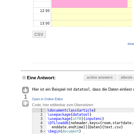
csv
bear
Eine Antwort:
active answers
älteste
Hier ist ein Beispiel mit
, dass die Daten einliest
datatool
1
Open in Online-Editor
Code, hier editierbar zum Übersetzen:
1
\documentclass
{
article
}
2
\usepackage
{
datatool
}
3
\usepackage
[
utf8
]
{
inputenc
}
4
\DTLloaddb
[
noheader,keys=
{
room,startdate,
5
  enddate,endtime
}]
{
Daten
}
{
text.csv
}
6
\begin
{
document
}