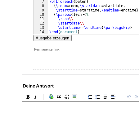
7
\DTLforeach
{
Daten
}
8
{
\room
=room,
\startdate
=startdate,
9
\starttime
=starttime,
\endtime
=endtime
}
10
{
\parbox
{
10cm
}
{
%
11
\room
\\
12
\startdate
\\
13
\starttime
--
\endtime
}
\par\bigskip
}
14
\end
{
document
}
Ausgabe erzeugen
Permanenter link
Deine Antwort