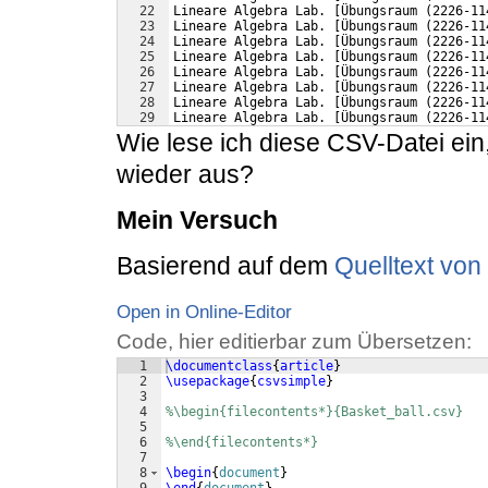
22
Lineare Algebra Lab. [Übungsraum (2226-11
23
Lineare Algebra Lab. [Übungsraum (2226-11
24
Lineare Algebra Lab. [Übungsraum (2226-11
25
Lineare Algebra Lab. [Übungsraum (2226-11
26
Lineare Algebra Lab. [Übungsraum (2226-11
27
Lineare Algebra Lab. [Übungsraum (2226-11
28
Lineare Algebra Lab. [Übungsraum (2226-11
29
Lineare Algebra Lab. [Übungsraum (2226-11
Wie lese ich diese CSV-Datei ein,
wieder aus?
Mein Versuch
Basierend auf dem
Quelltext vo
Open in Online-Editor
Code, hier editierbar zum Übersetzen:
1
\documentclass
{
article
}
2
\usepackage
{
csvsimple
}
3
4
%\begin{filecontents*}{Basket_ball.csv}
5
6
%\end{filecontents*}
7
8
\begin
{
document
}