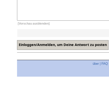
[Vorschau ausblenden]
über
|
FAQ