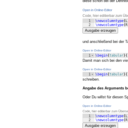
diese schon bei der Defini
Open in Online-Editor
Code, hier editierbar zum Üb
1
\newcolumntype
{
L
2
\newcolumntype
{
R
Ausgabe erzeugen
und anschließend bei der Ta
Open in Online-Editor
1
\begin
{
tabular
}
{
Damit man sich bei den vi
Open in Online-Editor
1
\begin
{
tabular
}
{
schreiben.
Angabe des Arguments bei 
Oder Du willst für diesen S
Open in Online-Editor
Code, hier editierbar zum Übers
1
\newcolumntype
{
L
2
\newcolumntype
{
R
Ausgabe erzeugen