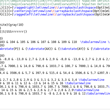
{R}{>{\begin{varwidth}{1cm}}r<{\end{varwidth}}} %Spalten Definit
{C}{>{\begin{varwidth}{1cm}}c<{\end{varwidth}}} %Spalten Definit
L
}
[
1
]
{
>
{
\raggedright\let\newline
\\
\arraybackslash\hspace
{
0pt
}}
m
{
C
}
[
1
]
{
>
{
\centering\let\newline
\\
\arraybackslash\hspace
{
0pt
}}
m
{
#1
R
}
[
1
]
{
>
{
\raggedleft\let\newline
\\
\arraybackslash\hspace
{
0pt
}}
m
{
#
hite
}
{
gray!10
}
}
{
|S|SSSrrrrrrr|
}
0
}
103 & 104 & 105 & 106 & 107 & 108 & 109 & 110  
\tabularnewline
\
20
}
abrotate
{
P
}}
 & 
{
\tabrotate
{
AX
}}
 & 
{
\tabrotate
{
AY
}}
 & 
{
\tabrotate
20
}
& -8,0 & -13,0 & 2,7 & 2,8 & 2,9 & -8,0 & -13,0 & 2,7 & 2,8 & 2,
20
}
,7 & 7000,1 & 14,0 & 798,6 & 1033,7 & 100,7 & 7000,1 & 14,0 & 79
20
}
4,4 & 3506,6 & 5,7 & 397,9 & 515,4 & 54,4 & 3506,6 & 5,7 &397,9 
& 2,7 & 2,8 & 2,9 & 3 & 3,1 & 3,2 & 3,3 & 3,4 
\tabularnewline
9 & 10 & 11 & 12 & -13 & 14 & 15 & 16 
\tabularnewline
00,1 & 8 & 798,6 & 1033,7 & 100,7 & 7000,1 & 8 & 798,6 & 1033,7
\
 14 & 15 & 16 & 2,5 & 2,6 & 2,7 & 2,8 & 2,9
\tabularnewline
00,1 & 8 & 798,6 & 1033,7 & -8 & 2,6 & 9 & 10 & 11
\tabularnewlin