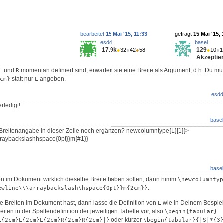
bearbeitet
15 Mai '15, 11:33
gefragt
15 Mai '15, 
esdd
basel
17.9k
129
●
32
●
42
●
58
●
10
●
1
Akzeptier
und
momentan definiert sind, erwarten sie eine Breite als Argument, d.h. Du mu
L
R
statt nur
angeben.
cm}
L
esdd
rledigt!
basel
Breitenangabe in dieser Zeile noch ergänzen? newcolumntype{L}[1]{>
arraybackslashhspace{0pt}}m{#1}}
basel
n im Dokument wirklich dieselbe Breite haben sollen, dann nimm
\newcolumntyp
.
ewline\\\arraybackslash\hspace{0pt}}m{2cm}}
 Breiten im Dokument hast, dann lasse die Definition von
wie in Deinem Bespie
L
eiten in der Spaltendefinition der jeweiligen Tabelle vor, also
\begin{tabular}
oder kürzer
L{2cm}L{2cm}L{2cm}R{2cm}R{2cm}|}
\begin{tabular}{|S|*{3