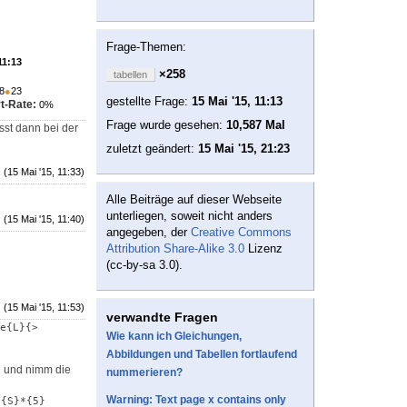
Frage-Themen:
11:13
×258
tabellen
8
●
23
gestellte Frage:
15 Mai '15, 11:13
t-Rate:
0%
Frage wurde gesehen:
10,587 Mal
sst dann bei der
zuletzt geändert:
15 Mai '15, 21:23
(15 Mai '15, 11:33)
Alle Beiträge auf dieser Webseite
unterliegen, soweit nicht anders
(15 Mai '15, 11:40)
angegeben, der
Creative Commons
Attribution Share-Alike 3.0
Lizenz
(cc-by-sa 3.0).
(15 Mai '15, 11:53)
verwandte Fragen
e{L}{>
Wie kann ich Gleichungen,
Abbildungen und Tabellen fortlaufend
l und nimm die
nummerieren?
Warning: Text page x contains only
}{S}*{5}