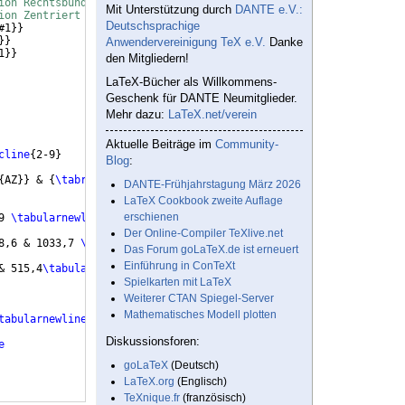
ion Rechtsbündig 2 cm!
Mit Unterstützung durch
DANTE e.V.:
ion Zentriert 2 cm!
Deutschsprachige
#1
}}
}}
Anwendervereinigung TeX e.V.
Danke
1
}}
den Mitgliedern!
LaTeX-Bücher als Willkommens-
Geschenk für DANTE Neumitglieder.
Mehr dazu:
LaTeX.net/verein
Aktuelle Beiträge im
Community-
cline
{
2-9
}
Blog
:
{
AZ
}}
 & 
{
\tabrotate
{
AX
}}
 & 
{
\tabrotate
{
AX
}}
 & 
{
\tabrotate
{
AX
}}
 &
DANTE-Frühjahrstagung März 2026
LaTeX Cookbook zweite Auflage
erschienen
9 
\tabularnewline
Der Online-Compiler TeXlive.net
8,6 & 1033,7 
\tabularnewline
Das Forum goLaTeX.de ist erneuert
Einführung in ConTeXt
& 515,4
\tabularnewline
Spielkarten mit LaTeX
Weiterer CTAN Spiegel-Server
Mathematisches Modell plotten
tabularnewline
Diskussionsforen:
e
goLaTeX
(Deutsch)
LaTeX.org
(Englisch)
TeXnique.fr
(französisch)