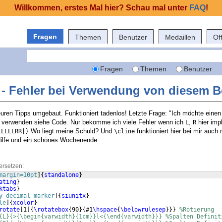
Willkommen, erstes Mal hier? Schau mal unter
FAQ
!
Fragen
Themen
Benutzer
Medaillen
Of
Fragen
Themen
Benutzer
- Fehler bei Verwendung von diesem B
euren Tipps umgebaut. Funktioniert tadenlos! Letzte Frage: "Ich möchte einen
en verwenden siehe Code. Nur bekomme ich viele Fehler wenn ich
,
hier imp
L
R
Wo liegt meine Schuld? Und
funktioniert hier bei mir auch n
LLLLLRR|}
\cline
Hilfe und ein schönes Wochenende.
ersetzen:
margin=10pt
]
{
standalone
}
ating
}
ktabs
}
y-decimal-marker
]
{
siunitx
}
le
]
{
xcolor
}
rotate
[
1
]
{
\rotatebox
{
90
}
{
#1
\hspace
{
\belowrulesep
}}}
%Rotierung
{L}{>{\begin{varwidth}{1cm}}l<{\end{varwidth}}} %Spalten Definit