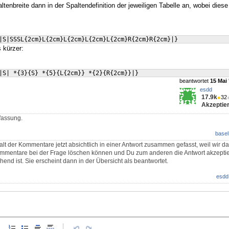
tenbreite dann in der Spaltendefinition der jeweiligen Tabelle an, wobei die
|S|SSSL
{
2cm
}
L
{
2cm
}
L
{
2cm
}
L
{
2cm
}
L
{
2cm
}
R
{
2cm
}
R
{
2cm
}
|
}
s kürzer:
|S| *
{
3
}
{
S
}
 *
{
5
}
{
L
{
2cm
}}
 *
{
2
}
{
R
{
2cm
}}
|
}
beantwortet
15 Mai 
esdd
17.9k
●
32
Akzeptier
fassung.
basel
lt der Kommentare jetzt absichtlich in einer Antwort zusammen gefasst, weil wir da
ommentare bei der Frage löschen können und Du zum anderen die Antwort akzeptie
hend ist. Sie erscheint dann in der Übersicht als beantwortet.
esdd