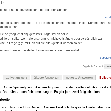
.
}|}
ich aber auch die Ausrichtung der rotierten Spalten.
esdd
ine "diskutierende Frage", bei die Hälfte der Informationen in den Kommentaren ste
an, dass man
r eine (möglichst eng gefasste) Frage stellen sollte.
ditieren sollte, wenn sie ursprünglich nicht vollständig oder verständlich war.
neue Frage (ggf. mit Link auf die alte) gestellt werden sollten.
hier im Chaos und erstellen keine Wissensdatenbank mehr!
saputello
Ergebnis 5 von 9
show
active answers
älteste Antworten
neueste Antworten
Beliebt
st Du die Spaltentypen mit einem Argument. Bei der Spaltendefinition für die T
. Das führt zu den Fehlermeldungen. Es gibt jetzt zwei Möglichkeiten:
nbreite
ten vom Typ
und
in Deinem Dokument wirklich die gleiche Breite haben, da
L
R