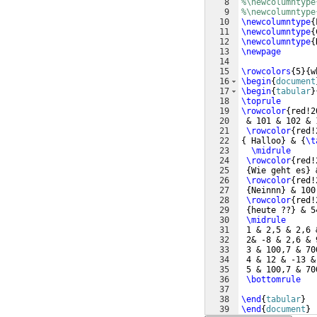
8
%\newcolumntype
9
%\newcolumntype
10
\newcolumntype
{
11
\newcolumntype
{
12
\newcolumntype
{
13
\newpage
14
15
\rowcolors
{
5
}
{
w
16
\begin
{
document
17
\begin
{
tabular
}
18
\toprule
19
\rowcolor
{
red!2
20
 & 101 & 102 & 
21
\rowcolor
{
red!
22
{
 Halloo
}
 & 
{
\t
23
\midrule
24
\rowcolor
{
red!
25
{
Wie geht es
}
 
26
\rowcolor
{
red!
27
{
Neinnn
}
 & 100
28
\rowcolor
{
red!
29
{
heute ??
}
 & 5
30
\midrule
31
 1 & 2,5 & 2,6 
32
 2& -8 & 2,6 & 
33
 3 & 100,7 & 70
34
 4 & 12 & -13 &
35
 5 & 100,7 & 70
36
\bottomrule
37
38
\end
{
tabular
}
39
\end
{
document
}