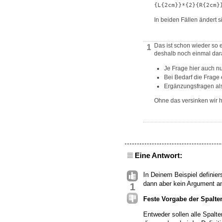
{L{2cm}}*{2}{R{2cm}
In beiden Fällen ändert s
Das ist schon wieder so e
1
deshalb noch einmal dar
Je Frage hier auch nu
Bei Bedarf die Frage e
Ergänzungsfragen als 
Ohne das versinken wir 
Eine Antwort:
In Deinem Beispiel definier
dann aber kein Argument an
1
Feste Vorgabe der Spalte
Entweder sollen alle Spal