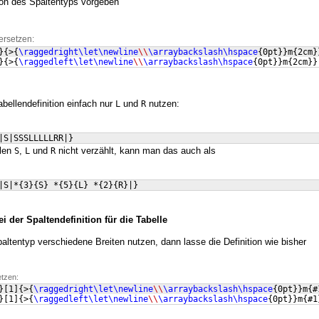
tion des Spaltentyps vorgeben
ersetzen:
}
{
>
{
\raggedright\let\newline
\\
\arraybackslash\hspace
{
0pt
}}
m
{
2cm
}
}
{
>
{
\raggedleft\let\newline
\\
\arraybackslash\hspace
{
0pt
}}
m
{
2cm
}}
bellendefinition einfach nur
und
nutzen:
L
R
|S|SSSLLLLLRR|
}
elen
,
und
nicht verzählt, kann man das auch als
S
L
R
|S|*
{
3
}
{
S
}
 *
{
5
}
{
L
}
 *
{
2
}
{
R
}
|
}
der Spaltendefinition für die Tabelle
paltentyp verschiedene Breiten nutzen, dann lasse die Definition wie bisher
etzen:
}
[
1
]
{
>
{
\raggedright\let\newline
\\
\arraybackslash\hspace
{
0pt
}}
m
{
#
}
[
1
]
{
>
{
\raggedleft\let\newline
\\
\arraybackslash\hspace
{
0pt
}}
m
{
#1