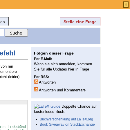
Anmelden
über
FAQ
×
fen
Stelle eine Frage
efehl
Folgen dieser Frage
Per E-Mail:
Wenn sie sich anmelden, kommen
 von mir
Sie für alle Updates hier in Frage
lementiere
icht (leider)
Per RSS:
Antworten
Antworten und Kommentare
Doppelte Chance auf
kostenloses Buch:
Buchverschenkung auf LaTeX.org
Book Giveaway on StackExchange
ion Linksbündig 2 cm!