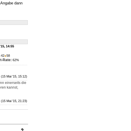
se Angabe dann
'15, 14:55
●
42
●
58
t-Rate:
62%
(15 Mai '15, 15:12)
nn einerseits die
ren kannst,
(15 Mai '15, 21:23)