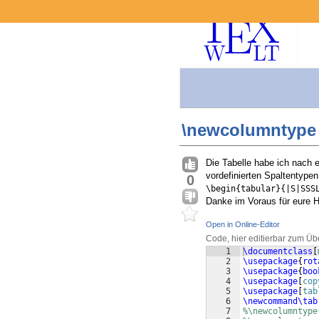
\newcolumntype 
Die Tabelle habe ich nach 
vordefinierten Spaltentyp
0
\begin{tabular}{|S|SSS
Danke im Voraus für eure 
Open in Online-Editor
Code, hier editierbar zum Üb
1
\documentclass
[
2
\usepackage
{
rot
3
\usepackage
{
boo
4
\usepackage
[
cop
5
\usepackage
[
tab
6
\newcommand\tab
7
%\newcolumntype