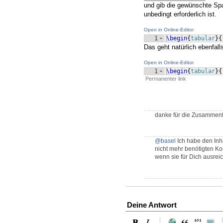
und gib die gewünschte Spal
unbedingt erforderlich ist.
Open in Online-Editor
1
\begin
{
tabular
}
{
Das geht natürlich ebenfall
Open in Online-Editor
1
\begin
{
tabular
}
{
Permanenter link
danke für die Zusammen
@basel
Ich habe den Inha
nicht mehr benötigten K
wenn sie für Dich ausreic
Deine Antwort