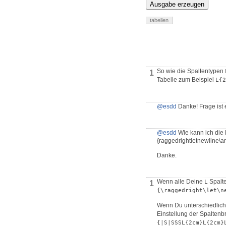
Ausgabe erzeugen
tabellen
So wie die Spaltentypen
1
Tabelle zum Beispiel
L{2
@esdd
Danke! Frage ist e
@esdd
Wie kann ich die 
{raggedrightletnewline\
Danke.
Wenn alle Deine
Spalte
L
1
{\raggedright\let\n
Wenn Du unterschiedliche
Einstellung der Spaltenbr
{|S|SSSL{2cm}L{2cm}