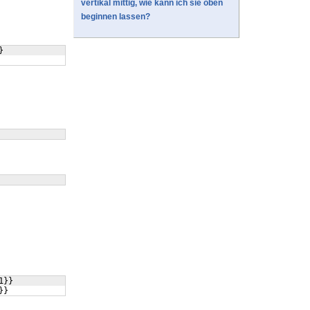
vertikal mittig, wie kann ich sie oben
beginnen lassen?
}
1
}}
}}