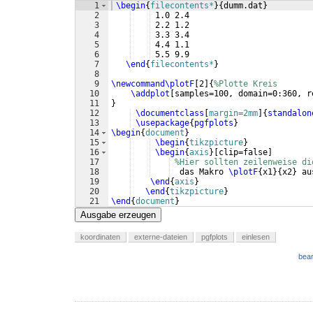
1
\begin
{
filecontents*
}
{
dumm.dat
}
2
 1.0 2.4
3
 2.2 1.2
4
 3.3 3.4
5
 4.4 1.1
6
 5.5 9.9 
7
\end
{
filecontents*
}
8
9
\newcommand\plotF
[
2
]
{
%Plotte Kreis
10
\addplot
[
samples=100, domain=0:360, r
11
}
12
\documentclass
[
margin=2mm
]
{
standalon
13
\usepackage
{
pgfplots
}
14
\begin
{
document
}
15
\begin
{
tikzpicture
}
16
\begin
{
axis
}
[
clip=false
]
17
%Hier sollten zeilenweise di
18
  das Makro 
\plotF
{
x1
}
{
x2
}
 au
19
\end
{
axis
}
20
\end
{
tikzpicture
}
21
\end
{
document
}
Ausgabe erzeugen
koordinaten
externe-dateien
pgfplots
einlesen
bear