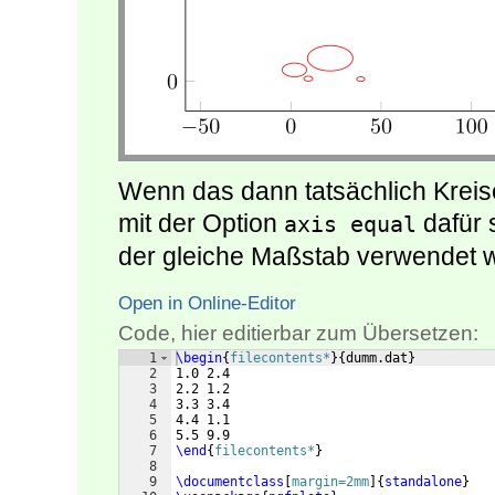
Wenn das dann tatsächlich Kreis
mit der Option
dafür 
axis equal
der gleiche Maßstab verwendet w
Open in Online-Editor
Code, hier editierbar zum Übersetzen:
1
\begin
{
filecontents*
}
{
dumm.dat
}
2
1.0 2.4
3
2.2 1.2
4
3.3 3.4
5
4.4 1.1
6
5.5 9.9
7
\end
{
filecontents*
}
8
9
\documentclass
[
margin=2mm
]
{
standalone
}