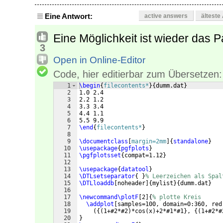
Eine Antwort:
active answers
älteste
Eine Möglichkeit ist wieder das 
3
Open in Online-Editor
Code, hier editierbar zum Übersetzen:
1
\begin
{
filecontents*
}
{
dumm.dat
}
2
1.0 2.4
3
2.2 1.2
4
3.3 3.4
5
4.4 1.1
6
5.5 9.9
7
\end
{
filecontents*
}
8
9
\documentclass
[
margin=2mm
]
{
standalone
}
10
\usepackage
{
pgfplots
}
11
\pgfplotsset
{
compat=1.12
}
12
13
\usepackage
{
datatool
}
14
\DTLsetseparator
{
}
% Leerzeichen als Spal
15
\DTLloaddb
[
noheader
]
{
mylist
}
{
dumm.dat
}
16
17
\newcommand\plotF
[
2
]
{
% plotte Kreis
18
\addplot
[
samples=100, domain=0:360, red
19
({(
1+#2*#2
)
*cos
(
x
)
+2*#1*#1
}
, 
{(
1+#2*#
20
}