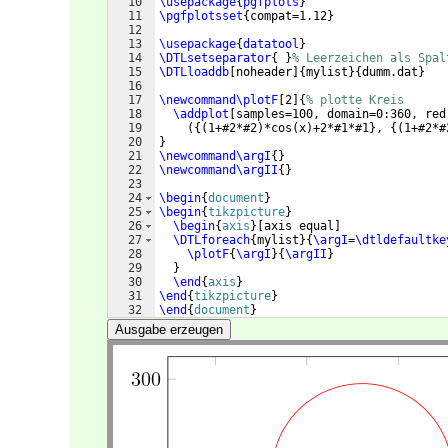
10
\usepackage
{
pgfplots
}
11
\pgfplotsset
{
compat=1.12
}
12
13
\usepackage
{
datatool
}
14
\DTLsetseparator
{
}
% Leerzeichen als Spal
15
\DTLloaddb
[
noheader
]
{
mylist
}
{
dumm.dat
}
16
17
\newcommand\plotF
[
2
]
{
% plotte Kreis
18
\addplot
[
samples=100, domain=0:360, red
19
({(
1+#2*#2
)
*cos
(
x
)
+2*#1*#1
}
, 
{(
1+#2*#
20
}
21
\newcommand\argI
{
}
22
\newcommand\argII
{
}
23
24
\begin
{
document
}
25
\begin
{
tikzpicture
}
26
\begin
{
axis
}
[
axis equal
]
27
\DTLforeach
{
mylist
}
{
\argI
=
\dtldefaultke
28
\plotF
{
\argI
}
{
\argII
}
29
}
30
\end
{
axis
}
31
\end
{
tikzpicture
}
32
\end
{
document
}
Ausgabe erzeugen