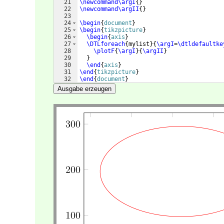
21
\newcommand\argI
{
}
22
\newcommand\argII
{
}
23
24
\begin
{
document
}
25
\begin
{
tikzpicture
}
26
\begin
{
axis
}
27
\DTLforeach
{
mylist
}
{
\argI
=
\dtldefaultke
28
\plotF
{
\argI
}
{
\argII
}
29
}
30
\end
{
axis
}
31
\end
{
tikzpicture
}
32
\end
{
document
}
Ausgabe erzeugen